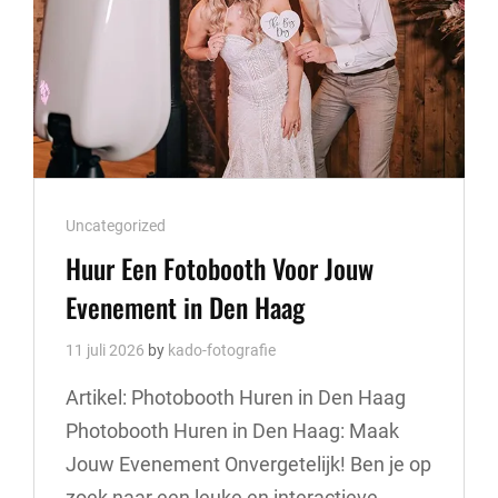
Cat
Uncategorized
Links
Huur Een Fotobooth Voor Jouw
Evenement in Den Haag
11 juli 2026
by
kado-fotografie
Artikel: Photobooth Huren in Den Haag
Photobooth Huren in Den Haag: Maak
Jouw Evenement Onvergetelijk! Ben je op
zoek naar een leuke en interactieve