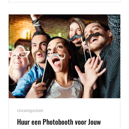
GOEDKOPE
PHOTOBOOTH
HUREN
Cat
Uncategorized
Links
Huur een Photobooth voor Jouw