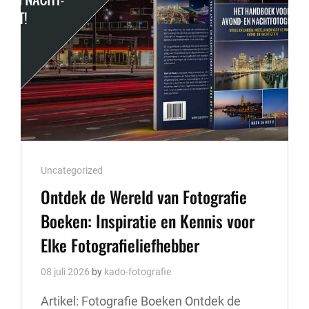
Cat
Uncategorized
Links
Ontdek de Wereld van Fotografie
Boeken: Inspiratie en Kennis voor
Elke Fotografieliefhebber
08 juli 2026
by
kado-fotografie
Artikel: Fotografie Boeken Ontdek de