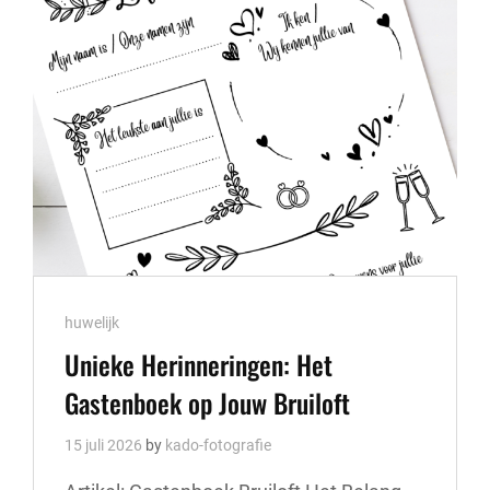
TIJD
IN
ZEELAND
Cat
huwelijk
Links
Unieke Herinneringen: Het
Gastenboek op Jouw Bruiloft
15 juli 2026
by
kado-fotografie