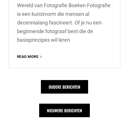
Wereld van Fotografie Boeken Fotografie
is een kunstvorm die mensen al
decennialang fascineert. Of je nu een
beginnende fotograaf bent die de
basisprincipes wil leren
ONTDEK
READ MORE
DE
WERELD
VAN
FOTOGRAFIE
Berichtnavigatie
OUDERE BERICHTEN
BOEKEN:
INSPIRATIE
EN
KENNIS
NIEUWERE BERICHTEN
VOOR
ELKE
FOTOGRAFIELIEFHEBBER