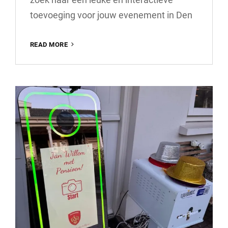
toevoeging voor jouw evenement in Den
HUUR
READ MORE
EEN
FOTOBOOTH
VOOR
JOUW
EVENEMENT
IN
DEN
HAAG