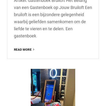
Artikel: Gastenboek Bruiloft Het Belang
van een Gastenboek op Jouw Bruiloft Een
bruiloft is een bijzondere gelegenheid
waarbij geliefden samenkomen om de
liefde te vieren en te delen. Een
gastenboek
UNIEKE
READ MORE
HERINNERINGEN:
HET
GASTENBOEK
OP
JOUW
BRUILOFT