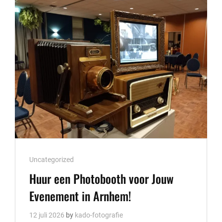
EVENEMENT
IN
UTRECHT
Cat
Uncategorized
Links
Huur een Photobooth voor Jouw
Evenement in Arnhem!
12 juli 2026
by
kado-fotografie