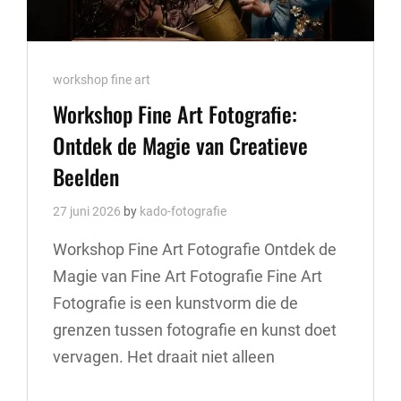
Cat
workshop fine art
Links
Workshop Fine Art Fotografie:
Ontdek de Magie van Creatieve
Beelden
27 juni 2026
by
kado-fotografie
Workshop Fine Art Fotografie Ontdek de
Magie van Fine Art Fotografie Fine Art
Fotografie is een kunstvorm die de
grenzen tussen fotografie en kunst doet
vervagen. Het draait niet alleen