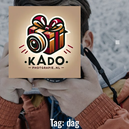
Tag:
dag