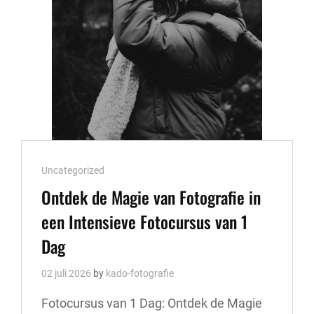
Cat
Uncategorized
Links
Ontdek de Magie van Fotografie in
een Intensieve Fotocursus van 1
Dag
02 juli 2026
by
kado-fotografie
Fotocursus van 1 Dag: Ontdek de Magie