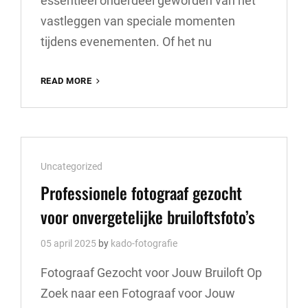
essentieel onderdeel geworden van het
vastleggen van speciale momenten
tijdens evenementen. Of het nu
TARIEVEN
READ MORE
VOOR
EVENTFOTOGRAFIE:
WAT
KOST
HET
Cat
Uncategorized
VASTLEGGEN
VAN
Links
Professionele fotograaf gezocht
JOUW
voor onvergetelijke bruiloftsfoto’s
EVENEMENT?
05 april 2025
by
kado-fotografie
Fotograaf Gezocht voor Jouw Bruiloft Op
Zoek naar een Fotograaf voor Jouw