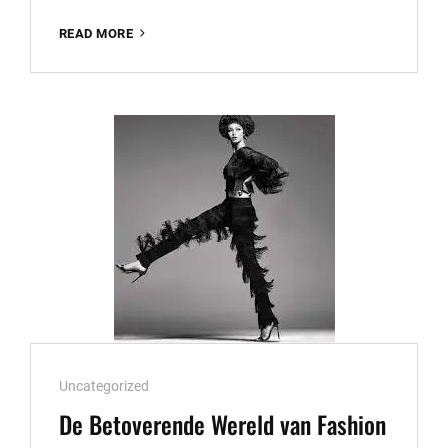
WORKSHOP
READ MORE
FASHION
FOTOGRAFIE:
ONTDEK
DE
MAGIE
VAN
MODEFOTOGRAFIE
Cat
Uncategorized
Links
De Betoverende Wereld van Fashion