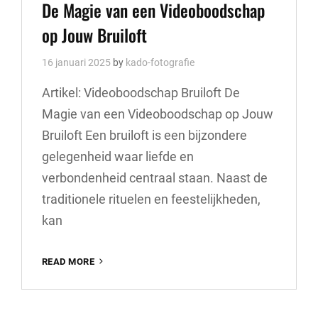
Links
De Magie van een Videoboodschap
op Jouw Bruiloft
16 januari 2025
by
kado-fotografie
Artikel: Videoboodschap Bruiloft De
Magie van een Videoboodschap op Jouw
Bruiloft Een bruiloft is een bijzondere
gelegenheid waar liefde en
verbondenheid centraal staan. Naast de
traditionele rituelen en feestelijkheden,
kan
DE
READ MORE
MAGIE
VAN
EEN