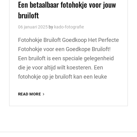
Links
Een betaalbaar fotohokje voor jouw
bruiloft
06 januari 2025
by
kado-fotografie
Fotohokje Bruiloft Goedkoop Het Perfecte
Fotohokje voor een Goedkope Bruiloft!
Een bruiloft is een speciale gelegenheid
die je voor altijd wilt koesteren. Een
fotohokje op je bruiloft kan een leuke
EEN
READ MORE
BETAALBAAR
FOTOHOKJE
VOOR
JOUW
BRUILOFT