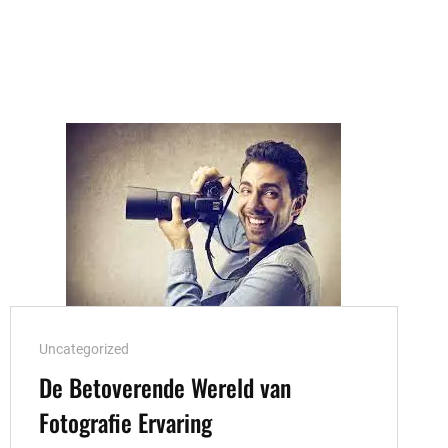
TALENT:
VOLG
EEN
INSPIRERENDE
FOTOGRAFIECURSUS!
Cat
Uncategorized
Links
De Betoverende Wereld van
Fotografie Ervaring