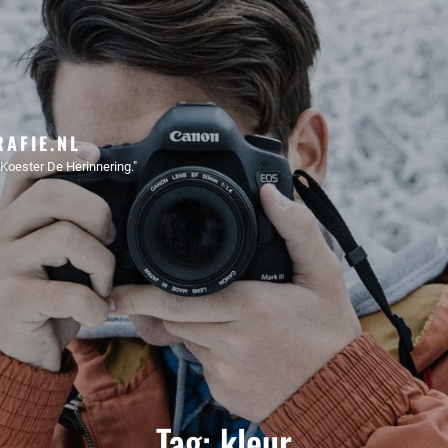
AFIE.NL
Koester De Herinnering."
Tag:
kleur