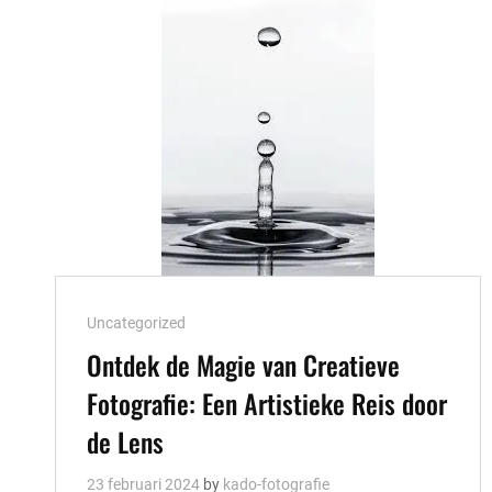
PROFESSIONEEL
VASTLEGGEN
Cat
Uncategorized
Links
Ontdek de Magie van Creatieve
Fotografie: Een Artistieke Reis door
de Lens
23 februari 2024
by
kado-fotografie