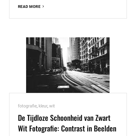
ONTDEK
READ MORE
DE
MAGIE
VAN
LIFESTYLE
FOTOGRAFIE:
WORKSHOP
VOOR
INSPIRERENDE
BEELDEN
Cat
fotografie
,
kleur
,
wit
Links
De Tijdloze Schoonheid van Zwart
Wit Fotografie: Contrast in Beelden