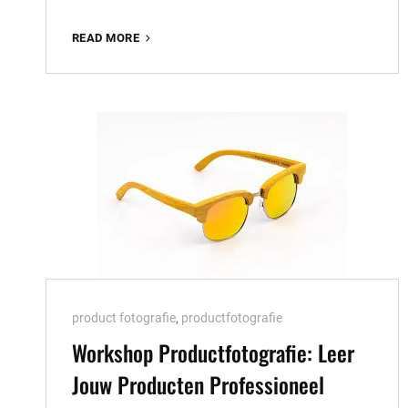
WORKSHOP
READ MORE
FINE
ART
FOTOGRAFIE:
ONTDEK
DE
MAGIE
VAN
CREATIEVE
BEELDEN
Cat
product fotografie
,
productfotografie
Links
Workshop Productfotografie: Leer
Jouw Producten Professioneel