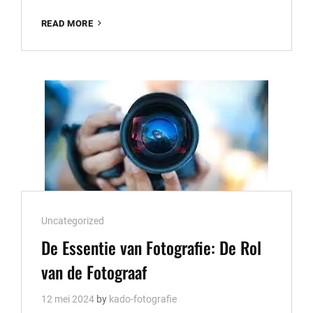
WORKSHOP
READ MORE
FASHION
FOTOGRAFIE:
ONTDEK
DE
MAGIE
VAN
MODEFOTOGRAFIE
Cat
Uncategorized
Links
De Essentie van Fotografie: De Rol
van de Fotograaf
12 mei 2024
by
kado-fotografie