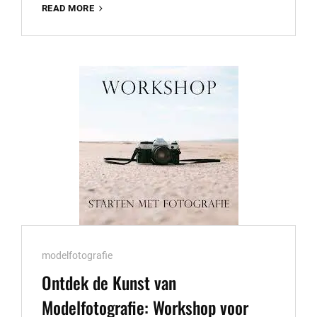
STEFAN
READ MORE
HOEVEN:
MEESTER
IN
PORTRETFOTOGRAFIE
Cat
modelfotografie
Links
Ontdek de Kunst van
Modelfotografie: Workshop voor