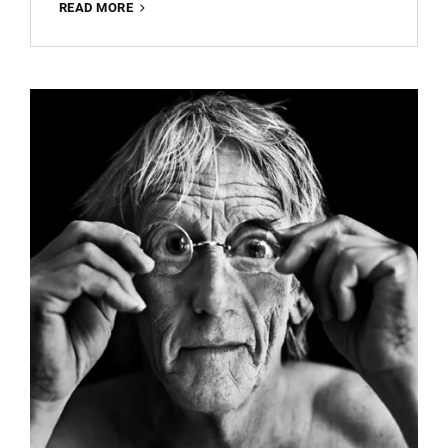
WORKSHOP
READ MORE
FINE
ART
FOTOGRAFIE:
ONTDEK
DE
MAGIE
VAN
CREATIEVE
BEELDEN