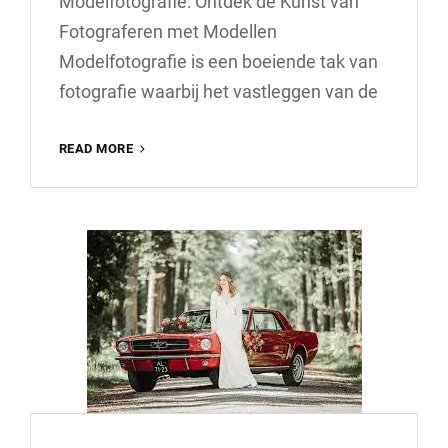
Modelfotografie: Ontdek de Kunst van
Fotograferen met Modellen
Modelfotografie is een boeiende tak van
fotografie waarbij het vastleggen van de
ONTDEK
READ MORE
DE
KUNST
VAN
MODELFOTOGRAFIE:
VOLG
EEN
CURSUS
EN
LEER
FOTOGRAFEREN
MET
MODELLEN