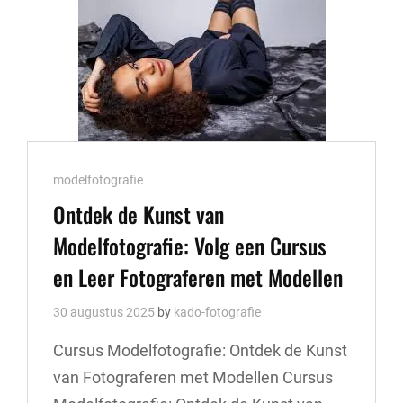
VOOR
FOTOGRAFEN
Cat
modelfotografie
Links
Ontdek de Kunst van
Modelfotografie: Volg een Cursus
en Leer Fotograferen met Modellen
30 augustus 2025
by
kado-fotografie
Cursus Modelfotografie: Ontdek de Kunst
van Fotograferen met Modellen Cursus