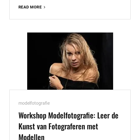
ONTDEK
READ MORE
DE
KUNST
VAN
PORTRETFOTOGRAFIE:
FOTOGRAFIE
WORKSHOP
VOOR
BEGINNERS
EN
GEVORDERDEN
Cat
modelfotografie
Links
Workshop Modelfotografie: Leer de
Kunst van Fotograferen met
Modellen