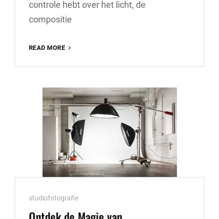
controle hebt over het licht, de
compositie
WORKSHOP
READ MORE
STUDIOFOTOGRAFIE:
ONTDEK
DE
MAGIE
VAN
DE
FOTOSTUDIO
Cat
studiofotografie
Links
Ontdek de Magie van