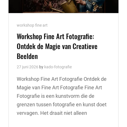
Cat
workshop fine art
Links
Workshop Fine Art Fotografie:
Ontdek de Magie van Creatieve
Beelden
27 juni 2026
by
kado-fotografie
Workshop Fine Art Fotografie Ontdek de
Magie van Fine Art Fotografie Fine Art
Fotografie is een kunstvorm die de
grenzen tussen fotografie en kunst doet
vervagen. Het draait niet alleen