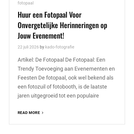
Cat
fotopaal
Links
Huur een Fotopaal Voor
Onvergetelijke Herinneringen op
Jouw Evenement!
22 juli 2026
by
kado-fotografie
Artikel: De Fotopaal De Fotopaal: Een
Trendy Toevoeging aan Evenementen en
Feesten De fotopaal, ook wel bekend als
een fotozuil of fotobooth, is de laatste
jaren uitgegroeid tot een populaire
HUUR
READ MORE
EEN
FOTOPAAL
VOOR