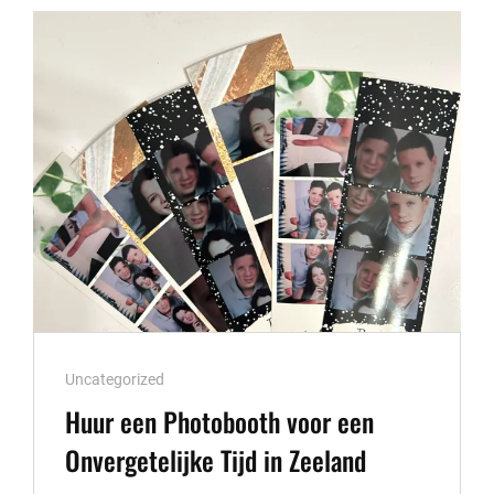
ONVERGETELIJKE
HERINNERINGEN
OP
JOUW
EVENEMENT!
Cat
Uncategorized
Links
Huur een Photobooth voor een
Onvergetelijke Tijd in Zeeland