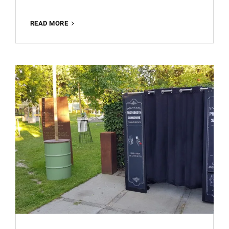
MAAK
READ MORE
JOUW
FEEST
ONVERGETELIJK
MET
PHOTOBOOTH
HUREN!