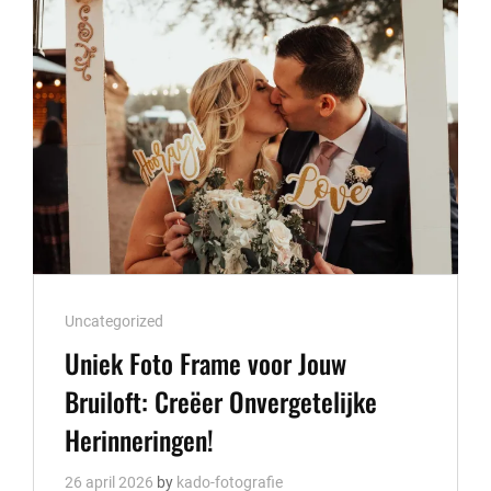
OP
JOUW
EVENEMENT
Cat
Uncategorized
Links
Uniek Foto Frame voor Jouw
Bruiloft: Creëer Onvergetelijke
Herinneringen!
26 april 2026
by
kado-fotografie