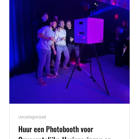
PERFECTE
GESCHENK
VOOR
ELKE
GELEGENHEID!
Cat
Uncategorized
Links
Huur een Photobooth voor