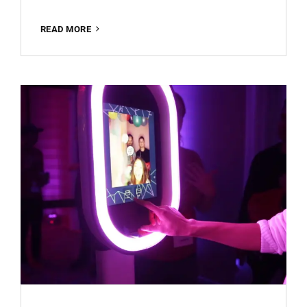
HUUR
READ MORE
EEN
FOTOBOOTH
VOOR
EEN
ONVERGETELIJK
EVENEMENT
IN
APELDOORN