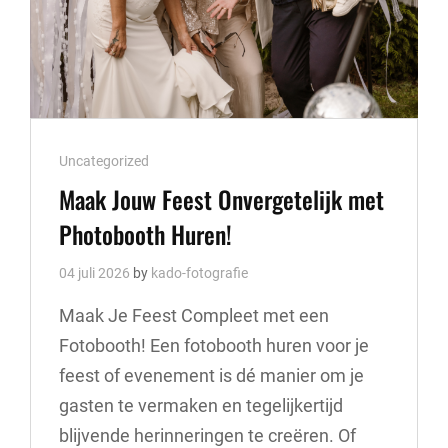
Cat
Uncategorized
Links
Maak Jouw Feest Onvergetelijk met
Photobooth Huren!
04 juli 2026
by
kado-fotografie
Maak Je Feest Compleet met een
Fotobooth! Een fotobooth huren voor je
feest of evenement is dé manier om je
gasten te vermaken en tegelijkertijd
blijvende herinneringen te creëren. Of