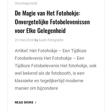
Cat
Uncategorized
Links
De Magie van Het Fotohokje:
Onvergetelijke Fotobelevenissen
voor Elke Gelegenheid
22 mei 2026
by
kado-fotografie
Artikel: Het Fotohokje – Een Tijdloze
Fotobelevenis Het Fotohokje – Een
Tijdloze Fotobelevenis Het fotohokje, ook
wel bekend als de fotobooth, is een
klassieke en tegelijkertijd moderne
manier om bijzondere
DE
READ MORE
MAGIE