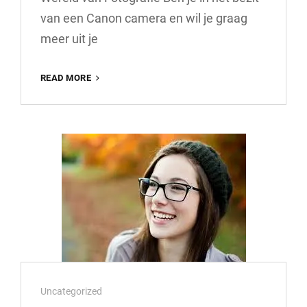
van een Canon camera en wil je graag
meer uit je
ONTDEK
READ MORE
DE
MAGIE
VAN
FOTOGRAFIE
MET
EEN
CANON
FOTOCURSUS
Cat
Uncategorized