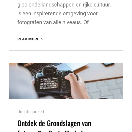
glooiende landschappen en rijke cultuur,
is een inspirerende omgeving voor
fotografen van alle niveaus. Of
VERDIEP
READ MORE
JE
FOTOGRAFISCHE
VAARDIGHEDEN
MET
EEN
INSPIRERENDE
FOTOGRAFIE
WORKSHOP
IN
LIMBURG
Cat
Uncategorized
Links
Ontdek de Grondslagen van