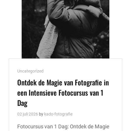
Cat
Uncategorized
Links
Ontdek de Magie van Fotografie in
een Intensieve Fotocursus van 1
Dag
02 juli 2026
by
kado-fotografie
Fotocursus van 1 Dag: Ontdek de Magie