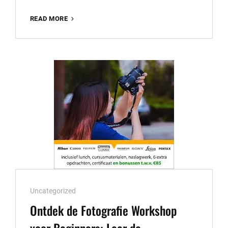
ONTDEK
READ MORE
DE
MAGIE
VAN
FOTOGRAFIE:
WORKSHOP
VOOR
BEGINNERS
Cat
Uncategorized
Links
Ontdek de Fotografie Workshop