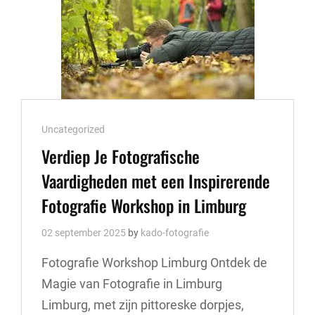
LEER
DE
BASISVAARDIGHEDEN
VAN
FOTOGRAFIE
Cat
Uncategorized
Links
Verdiep Je Fotografische
Vaardigheden met een Inspirerende
Fotografie Workshop in Limburg
02 september 2025
by
kado-fotografie
Fotografie Workshop Limburg Ontdek de
Magie van Fotografie in Limburg
Limburg, met zijn pittoreske dorpjes,