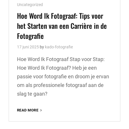
Cat
Uncategorized
TE
VERBETEREN
Links
Hoe Word Ik Fotograaf: Tips voor
het Starten van een Carrière in de
Fotografie
17 juni 2025
by
kado-fotografie
Hoe Word Ik Fotograaf Stap voor Stap:
Hoe Word Ik Fotograaf? Heb je een
passie voor fotografie en droom je ervan
om als professionele fotograaf aan de
slag te gaan?
HOE
READ MORE
WORD
IK
FOTOGRAAF: