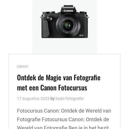
WORKSHOP
FOTOGRAFIE
Cat
canon
Links
Ontdek de Magie van Fotografie
met een Canon Fotocursus
17 augustus 2025
by
kado-fotografie
Fotocursus Canon: Ontdek de Wereld van
Fotografie Fotocursus Canon: Ontdek de
Wereld van Fotografie Ben je in het bezit