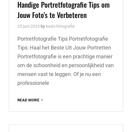
Links
Handige Portretfotografie Tips om
Jouw Foto’s te Verbeteren
25 juni 2025
by
kado-fotografie
Portretfotografie Tips Portretfotografie
Tips: Haal het Beste Uit Jouw Portretten
Portretfotografie is een prachtige manier
om de schoonheid en persoonlijkheid van
mensen vast te leggen. Of je nu een
professionele
HANDIGE
READ MORE
PORTRETFOTOGRAFIE
TIPS
OM
JOUW
FOTO’S