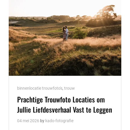
FEESTELIJKE
WERELD
VAN
VERBINDING
EN
VREUGDE
Cat
binnenlocatie trouwfoto's
,
trouw
Links
Prachtige Trouwfoto Locaties om
Jullie Liefdesverhaal Vast te Leggen
04 mei 2026
by
kado-fotografie