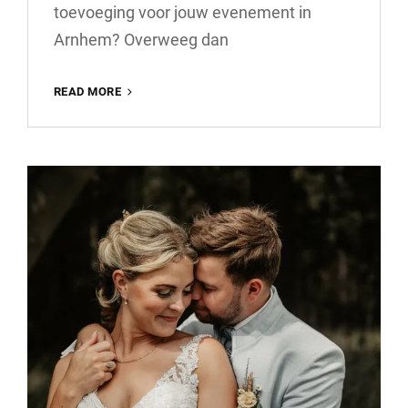
toevoeging voor jouw evenement in
Arnhem? Overweeg dan
HUUR
READ MORE
EEN
PHOTOBOOTH
VOOR
JOUW
EVENEMENT
IN
ARNHEM!