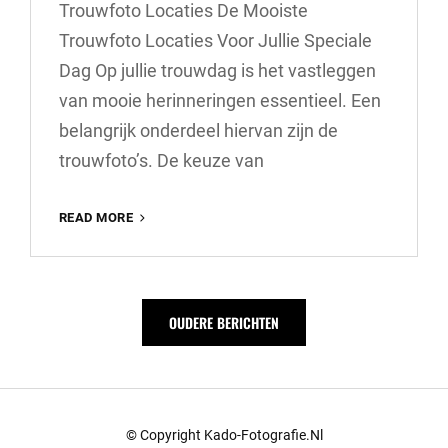
Trouwfoto Locaties De Mooiste
Trouwfoto Locaties Voor Jullie Speciale
Dag Op jullie trouwdag is het vastleggen
van mooie herinneringen essentieel. Een
belangrijk onderdeel hiervan zijn de
trouwfoto’s. De keuze van
PRACHTIGE
READ MORE
TROUWFOTO
LOCATIES
OM
JULLIE
Berichtnavigatie
OUDERE BERICHTEN
LIEFDESVERHAAL
VAST
TE
LEGGEN
© Copyright Kado-Fotografie.nl