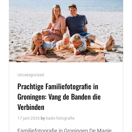
Cat
Uncategorized
Links
Prachtige Familiefotografie in
Groningen: Vang de Banden die
Verbinden
17 juni 2026
by
kado-fotografie
Familiefotografie in Groningen De Magie