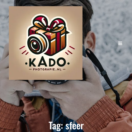
Tag:
sfeer