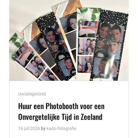
IN
EINDHOVEN
Cat
Uncategorized
Links
Huur een Photobooth voor een
Onvergetelijke Tijd in Zeeland
16 juli 2026
by
kado-fotografie