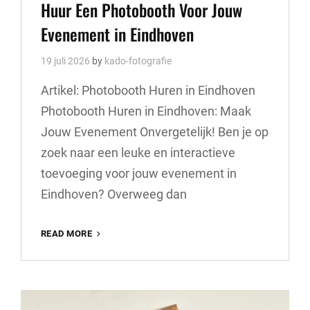
Links
Huur Een Photobooth Voor Jouw
Evenement in Eindhoven
19 juli 2026
by
kado-fotografie
Artikel: Photobooth Huren in Eindhoven
Photobooth Huren in Eindhoven: Maak
Jouw Evenement Onvergetelijk! Ben je op
zoek naar een leuke en interactieve
toevoeging voor jouw evenement in
Eindhoven? Overweeg dan
HUUR
READ MORE
EEN
PHOTOBOOTH
VOOR
JOUW
EVENEMENT