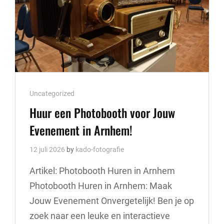
Cat
Uncategorized
Links
Huur een Photobooth voor Jouw
Evenement in Arnhem!
12 juli 2026
by
kado-fotografie
Artikel: Photobooth Huren in Arnhem
Photobooth Huren in Arnhem: Maak
Jouw Evenement Onvergetelijk! Ben je op
zoek naar een leuke en interactieve