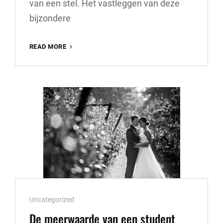
van een stel. Het vastleggen van deze
bijzondere
TIPS
READ MORE
VOOR
EEN
ONVERGETELIJKE
TROUWREPORTAGE
Cat
Uncategorized
Links
De meerwaarde van een student