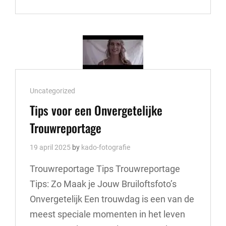
VOOR
PRACHTIGE
HUWELIJKSFOTOGRAFIE:
EEN
GIDS
VOOR
ONVERGETELIJKE
TROUWFOTO’S
Cat
Uncategorized
Links
Tips voor een Onvergetelijke
Trouwreportage
19 april 2025
by
kado-fotografie
Trouwreportage Tips Trouwreportage
Tips: Zo Maak je Jouw Bruiloftsfoto’s
Onvergetelijk Een trouwdag is een van de
meest speciale momenten in het leven