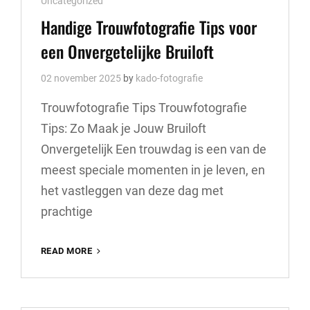
Uncategorized
Links
Handige Trouwfotografie Tips voor
een Onvergetelijke Bruiloft
02 november 2025
by
kado-fotografie
Trouwfotografie Tips Trouwfotografie
Tips: Zo Maak je Jouw Bruiloft
Onvergetelijk Een trouwdag is een van de
meest speciale momenten in je leven, en
het vastleggen van deze dag met
prachtige
HANDIGE
READ MORE
TROUWFOTOGRAFIE
TIPS
VOOR
EEN