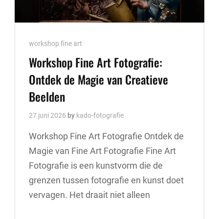
Cat
workshop fine art
Links
Workshop Fine Art Fotografie:
Ontdek de Magie van Creatieve
Beelden
27 juni 2026
by
kado-fotografie
Workshop Fine Art Fotografie Ontdek de
Magie van Fine Art Fotografie Fine Art
Fotografie is een kunstvorm die de
grenzen tussen fotografie en kunst doet
vervagen. Het draait niet alleen