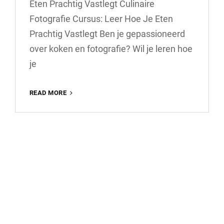
Eten Prachtig Vastlegt Culinaire
Fotografie Cursus: Leer Hoe Je Eten
Prachtig Vastlegt Ben je gepassioneerd
over koken en fotografie? Wil je leren hoe
je
ONTDEK
READ MORE
DE
KUNST
VAN
CULINAIRE
FOTOGRAFIE:
SCHRIJF
JE
IN
VOOR
EEN
INSPIRERENDE
CURSUS!