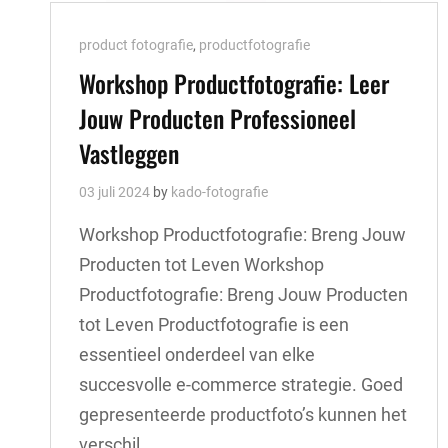
Cat
product fotografie
,
productfotografie
Links
Workshop Productfotografie: Leer
Jouw Producten Professioneel
Vastleggen
03 juli 2024
by
kado-fotografie
Workshop Productfotografie: Breng Jouw
Producten tot Leven Workshop
Productfotografie: Breng Jouw Producten
tot Leven Productfotografie is een
essentieel onderdeel van elke
succesvolle e-commerce strategie. Goed
gepresenteerde productfoto’s kunnen het
verschil