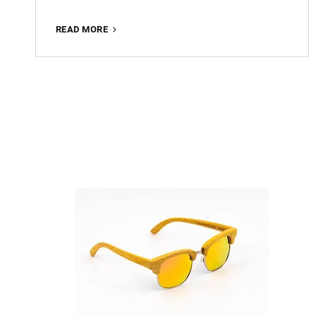
WORKSHOP
READ MORE
FINE
ART
FOTOGRAFIE:
ONTDEK
DE
MAGIE
VAN
CREATIEVE
BEELDEN