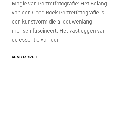
Magie van Portretfotografie: Het Belang
van een Goed Boek Portretfotografie is
een kunstvorm die al eeuwenlang
mensen fascineert. Het vastleggen van
de essentie van een
ONTDEK
READ MORE
DE
MAGIE
VAN
PORTRETFOTOGRAFIE
MET
DIT
BOEK