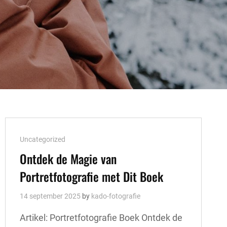
Cat
Uncategorized
Links
Ontdek de Magie van
Portretfotografie met Dit Boek
14 september 2025
by
kado-fotografie
Artikel: Portretfotografie Boek Ontdek de