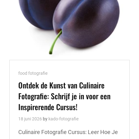
Cat
food fotografie
Links
Ontdek de Kunst van Culinaire
Fotografie: Schrijf je in voor een
Inspirerende Cursus!
18 juni 2026
by
kado-fotografie
Culinaire Fotografie Cursus: Leer Hoe Je