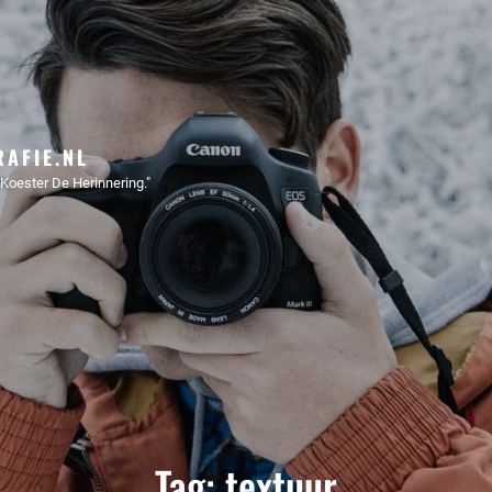
AFIE.NL
Koester De Herinnering."
Tag:
textuur