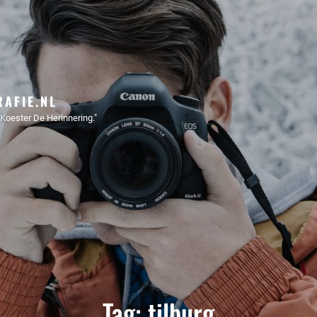
AFIE.NL
Koester De Herinnering."
Tag:
tilburg