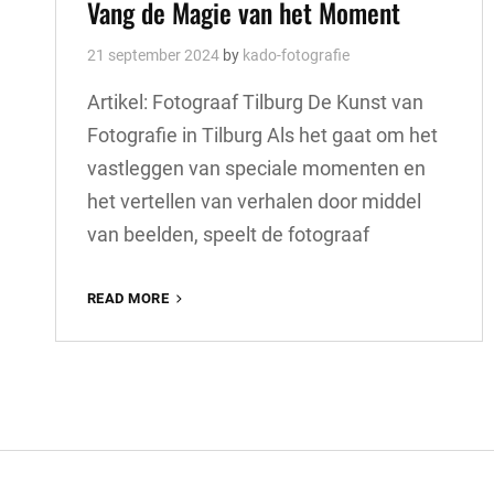
Vang de Magie van het Moment
21 september 2024
by
kado-fotografie
Artikel: Fotograaf Tilburg De Kunst van
Fotografie in Tilburg Als het gaat om het
vastleggen van speciale momenten en
het vertellen van verhalen door middel
van beelden, speelt de fotograaf
PROFESSIONELE
READ MORE
FOTOGRAAF
IN
TILBURG:
VANG
DE
MAGIE
VAN
HET