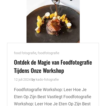
ONZE
WORKSHOP!
Cat
food fotografie
,
foodfotografie
Links
Ontdek de Magie van Foodfotografie
Tijdens Onze Workshop
12 juli 2024
by
kado-fotografie
Foodfotografie Workshop: Leer Hoe Je
Eten Op Zijn Best Vastlegt Foodfotografie
Workshop: Leer Hoe Je Eten Op Zijn Best