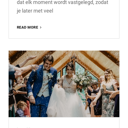
dat elk moment wordt vastgelegd, zodat
je later met veel
HET
READ MORE
BELANG
VAN
PROFESSIONELE
TROUWFOTO’S
MAKEN
VOOR
JULLIE
SPECIALE
DAG