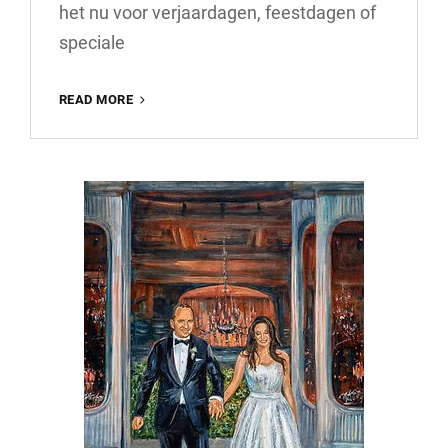
het nu voor verjaardagen, feestdagen of
speciale
ONTDEK
READ MORE
DE
MAGIE
VAN
CADEAUBONNEN:
HET
PERFECTE
GESCHENK
VOOR
ELKE
GELEGENHEID!