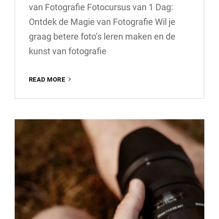
van Fotografie Fotocursus van 1 Dag:
Ontdek de Magie van Fotografie Wil je
graag betere foto’s leren maken en de
kunst van fotografie
ONTDEK
READ MORE
DE
MAGIE
VAN
FOTOGRAFIE
IN
EEN
INTENSIEVE
FOTOCURSUS
VAN
1
DAG