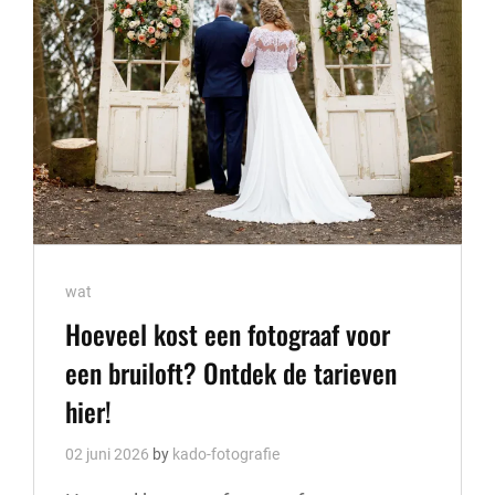
WORKSHOP
Cat
wat
Links
Hoeveel kost een fotograaf voor
een bruiloft? Ontdek de tarieven
hier!
02 juni 2026
by
kado-fotografie