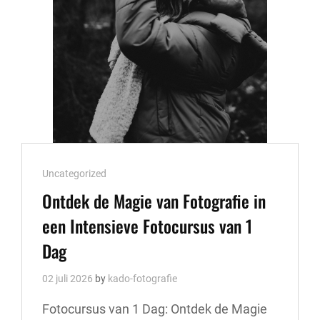
Cat
Uncategorized
Links
Ontdek de Magie van Fotografie in
een Intensieve Fotocursus van 1
Dag
02 juli 2026
by
kado-fotografie
Fotocursus van 1 Dag: Ontdek de Magie