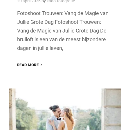
20 april 2026
by
kado-fotografie
Fotoshoot Trouwen: Vang de Magie van
Jullie Grote Dag Fotoshoot Trouwen:
Vang de Magie van Jullie Grote Dag De
bruiloft is een van de meest bijzondere
dagen in jullie leven,
PRACHTIGE
READ MORE
TROUWFOTOSHOOT:
VANG
DE
MAGIE
VAN
JULLIE
GROTE
DAG
MET
UNIEKE