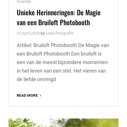
Cat
huwelijk
Links
Unieke Herinneringen: De Magie
van een Bruiloft Photobooth
25 april 2026
by
kado-fotografie
Artikel: Bruiloft Photobooth De Magie van
een Bruiloft Photobooth Een bruiloft is
een van de meest bijzondere momenten
in het leven van een stel. Het vieren van
de liefde omringd
UNIEKE
READ MORE
HERINNERINGEN:
DE
MAGIE
VAN
EEN