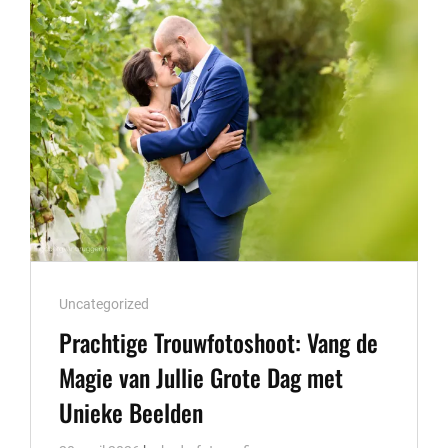
BRUILOFT
PHOTOBOOTH
Cat
Uncategorized
Links
Prachtige Trouwfotoshoot: Vang de
Magie van Jullie Grote Dag met
Unieke Beelden