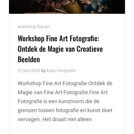
Cat
workshop fine art
Links
Workshop Fine Art Fotografie:
Ontdek de Magie van Creatieve
Beelden
27 juni 2026
by
kado-fotografie
Workshop Fine Art Fotografie Ontdek de
Magie van Fine Art Fotografie Fine Art
Fotografie is een kunstvorm die de
grenzen tussen fotografie en kunst doet
vervagen. Het draait niet alleen