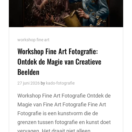
Cat
workshop fine art
Links
Workshop Fine Art Fotografie:
Ontdek de Magie van Creatieve
Beelden
27 juni 2026
by
kado-fotografie
Workshop Fine Art Fotografie Ontdek de
Magie van Fine Art Fotografie Fine Art
Fotografie is een kunstvorm die de
grenzen tussen fotografie en kunst doet
vervagen. Het draait niet alleen