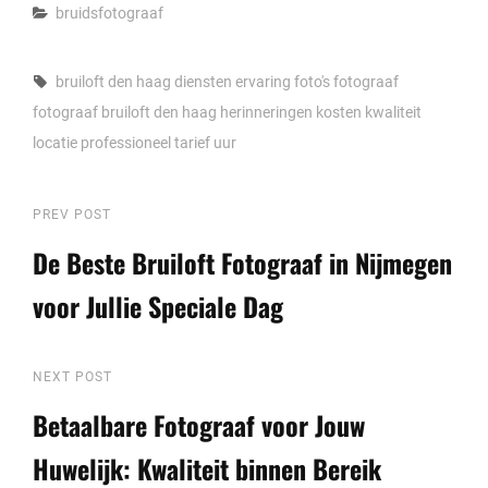
Categories
bruidsfotograaf
Tags,
bruiloft
den haag
diensten
ervaring
foto's
fotograaf
fotograaf bruiloft den haag
herinneringen
kosten
kwaliteit
locatie
professioneel
tarief
uur
Berichtnavigatie
Previous
PREV POST
Post
De Beste Bruiloft Fotograaf in Nijmegen
voor Jullie Speciale Dag
Next
NEXT POST
Post
Betaalbare Fotograaf voor Jouw
Huwelijk: Kwaliteit binnen Bereik