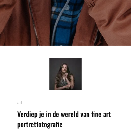
Cat
art
Links
Verdiep je in de wereld van fine art
portretfotografie