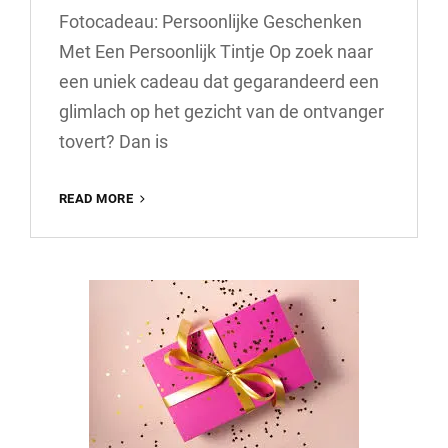
Fotocadeau: Persoonlijke Geschenken
Met Een Persoonlijk Tintje Op zoek naar
een uniek cadeau dat gegarandeerd een
glimlach op het gezicht van de ontvanger
tovert? Dan is
UNIEK
READ MORE
EN
PERSOONLIJK:
VERRAS
MET
EEN
HEMA
FOTOCADEAU!