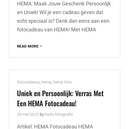
HEMA: Maak Jouw Geschenk Persoonlijk
en Uniek! Wil je een cadeau geven dat
echt speciaal is? Denk dan eens aan een
fotocadeau van HEMA! Met HEMA
UNIEK
READ MORE
FOTOCADEAU
HEMA:
MAAK
JOUW
GESCHENK
Cat
fotocadeaus
,
hema
,
hema foto
PERSOONLIJK
EN
Links
Uniek en Persoonlijk: Verras Met
ONVERGETELIJK!
Een HEMA Fotocadeau!
28 mei 2025
by
kado-fotografie
Artikel: HEMA Fotocadeau HEMA