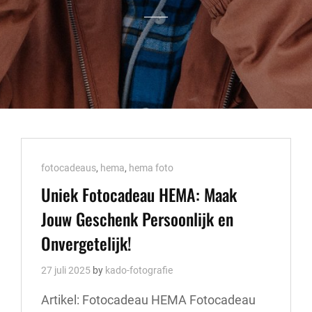
Cat
fotocadeaus
,
hema
,
hema foto
Links
Uniek Fotocadeau HEMA: Maak
Jouw Geschenk Persoonlijk en
Onvergetelijk!
27 juli 2025
by
kado-fotografie
Artikel: Fotocadeau HEMA Fotocadeau