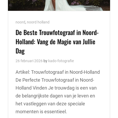
Cat
noord
,
noord holland
Links
De Beste Trouwfotograaf in Noord-
Holland: Vang de Magie van Jullie
Dag
26 februari 2026
by
kado-fotografie
Artikel: Trouwfotograaf in Noord-Holland
De Perfecte Trouwfotograaf in Noord-
Holland Vinden Je trouwdag is een van
de belangrijkste dagen van je leven en
het vastleggen van deze speciale
momenten is essentieel.