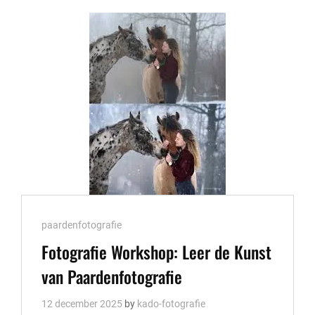
PAARDENFOTOGRAFIE
TIJDENS
ONZE
WORKSHOP
Cat
paardenfotografie
Links
Fotografie Workshop: Leer de Kunst
van Paardenfotografie
12 december 2025
by
kado-fotografie