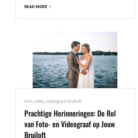
PROFESSIONELE
READ MORE
VIDEOGRAAF
EN
FOTOGRAAF
VOOR
JOUW
PERFECTE
BRUILOFT
Cat
foto
,
video
,
videograaf bruiloft
Links
Prachtige Herinneringen: De Rol
van Foto- en Videograaf op Jouw
Bruiloft