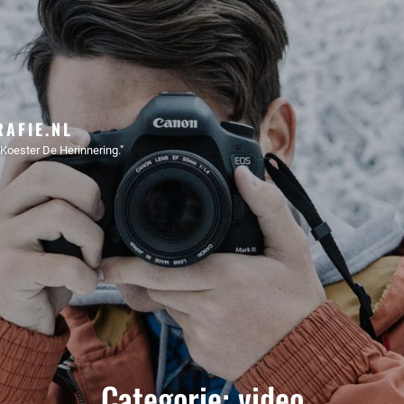
AFIE.NL
Koester De Herinnering."
Categorie:
video