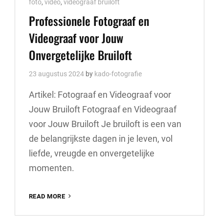
Cat
foto
,
video
,
videograaf bruiloft
Links
Professionele Fotograaf en
Videograaf voor Jouw
Onvergetelijke Bruiloft
23 augustus 2024
by
kado-fotografie
Artikel: Fotograaf en Videograaf voor
Jouw Bruiloft Fotograaf en Videograaf
voor Jouw Bruiloft Je bruiloft is een van
de belangrijkste dagen in je leven, vol
liefde, vreugde en onvergetelijke
momenten.
PROFESSIONELE
READ MORE
FOTOGRAAF
EN