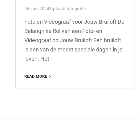
06 april 2024
by
kado-fotografie
Foto en Videograaf voor Jouw Bruiloft De
Belangrijke Rol van een Foto- en
Videograaf op Jouw Bruiloft Een bruiloft
is een van de meest speciale dagen in je
leven. Het
PRACHTIGE
READ MORE
HERINNERINGEN:
DE
ROL
VAN
FOTO-
EN
VIDEOGRAAF
OP
JOUW