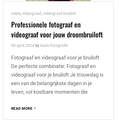
Cat
video
,
videograaf
,
videograaf bruiloft
Links
Professionele fotograaf en
videograaf voor jouw droombruiloft
08 april 2024
by
kado-fotografie
Fotograaf en videograaf voor je bruiloft
De perfecte combinatie: Fotograaf en
videograaf voor je bruiloft Je trouwdag is
een van de belangrijkste dagen in je
leven, vol kostbare momenten die
PROFESSIONELE
READ MORE
FOTOGRAAF
EN
VIDEOGRAAF