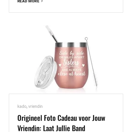
ORIGINEEL
READ MORE
FOTO
CADEAU
VOOR
JOUW
VRIENDINNEN:
KOESTER
JULLIE
VRIENDSCHAP
MET
BEELDEN
Cat
kado
,
vriendin
Links
Origineel Foto Cadeau voor Jouw
Vriendin: Laat Jullie Band