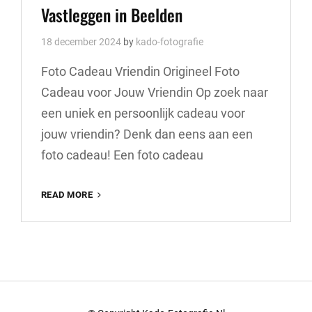
Vastleggen in Beelden
18 december 2024
by
kado-fotografie
Foto Cadeau Vriendin Origineel Foto
Cadeau voor Jouw Vriendin Op zoek naar
een uniek en persoonlijk cadeau voor
jouw vriendin? Denk dan eens aan een
foto cadeau! Een foto cadeau
ORIGINEEL
READ MORE
FOTO
CADEAU
VOOR
JOUW
VRIENDIN:
LAAT
JULLIE
BAND