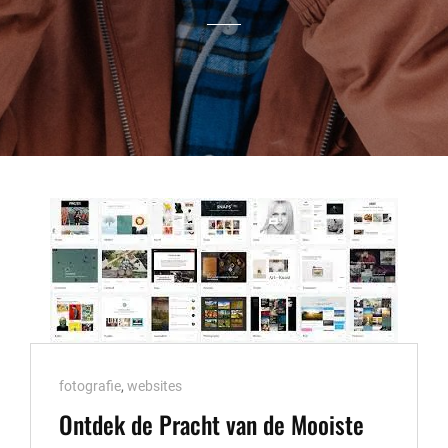
Cat
fotografie
,
websites
Links
Ontdek de Pracht van de Mooiste