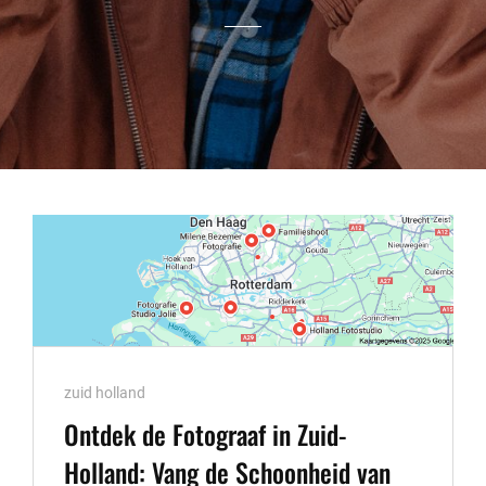
Cat
zuid holland
Links
Ontdek de Fotograaf in Zuid-
Holland: Vang de Schoonheid van