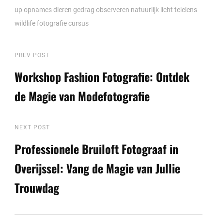
up opnames
dieren gedrag observeren
natuurlijk licht
telelens
wildlife fotografie cursus
Berichtnavigatie
Previous
PREV POST
Post
Workshop Fashion Fotografie: Ontdek
de Magie van Modefotografie
Next
NEXT POST
Post
Professionele Bruiloft Fotograaf in
Overijssel: Vang de Magie van Jullie
Trouwdag