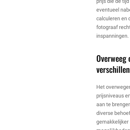
prijs die de t
eventueel nabe
calculeren en d
fotograaf rec
inspanningen.
Overweeg o
verschillen
Het overwegen
prijsniveaus e
aan te brenge
diverse behoef
gemakkelijker 