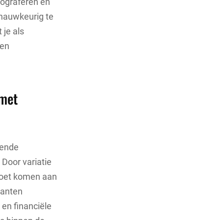
otograferen en
 nauwkeurig te
 je als
 en
 met
lende
 Door variatie
moet komen aan
lanten
 en financiële