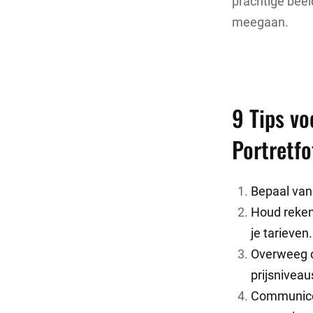
prachtige beel
meegaan.
9 Tips vo
Portretfo
Bepaal van 
Houd rekeni
je tarieven.
Overweeg o
prijsniveau
Communiceer