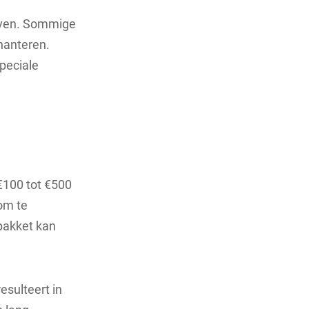
ieven. Sommige
 hanteren.
speciale
€100 tot €500
om te
pakket kan
esulteert in