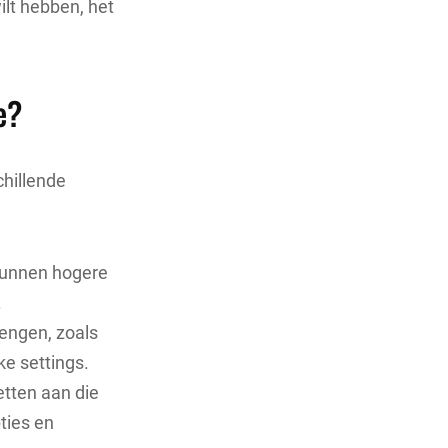
ilt hebben, het
e?
chillende
kunnen hogere
.
engen, zoals
ke settings.
tten aan die
pties en