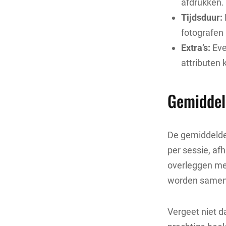
afdrukken.
Tijdsduur:
fotografen 
Extra’s:
Eve
attributen 
Gemiddeld
De gemiddelde 
per sessie, af
overleggen me
worden sameng
Vergeet niet da