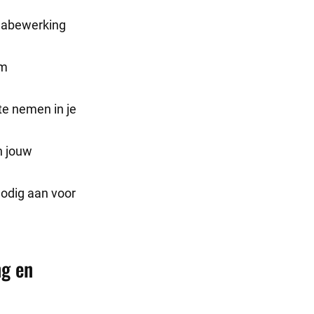
 nabewerking
om
e nemen in je
n jouw
nodig aan voor
ng en