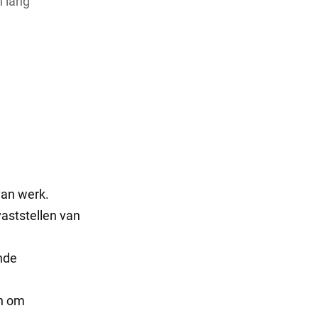
n lang
van werk.
vaststellen van
nde
en om