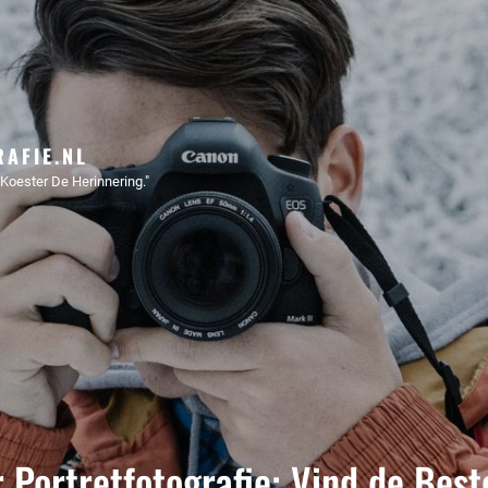
AFIE.NL
Koester De Herinnering."
 Portretfotografie: Vind de Best