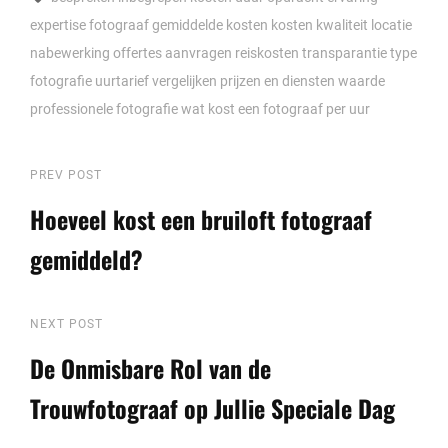
expertise
fotograaf
gemiddelde kosten
kosten
kwaliteit
locatie
nabewerking
offertes aanvragen
reiskosten
transparantie
type
fotografie
uurtarief
vergelijken prijzen en diensten
waarde
professionele fotografie
wat kost een fotograaf per uur
Berichtnavigatie
Previous
PREV POST
Post
Hoeveel kost een bruiloft fotograaf
gemiddeld?
Next
NEXT POST
Post
De Onmisbare Rol van de
Trouwfotograaf op Jullie Speciale Dag