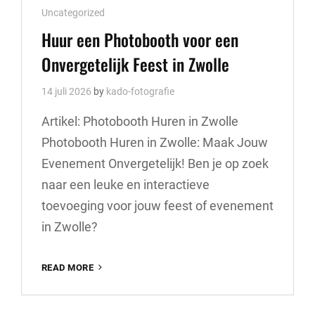
Cat
Uncategorized
Links
Huur een Photobooth voor een
Onvergetelijk Feest in Zwolle
14 juli 2026
by
kado-fotografie
Artikel: Photobooth Huren in Zwolle
Photobooth Huren in Zwolle: Maak Jouw
Evenement Onvergetelijk! Ben je op zoek
naar een leuke en interactieve
toevoeging voor jouw feest of evenement
in Zwolle?
HUUR
READ MORE
EEN
PHOTOBOOTH
VOOR