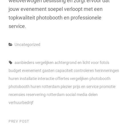
weloverwogen beslissing en zorgt ervoor dat
jouw evenement soepel verloopt met een
topkwaliteit photobooth en professionele
service.
Categories
Uncategorized
Tags,
aanbieders vergelijken
achtergrond en licht voor foto's
budget
evenement
gasten capaciteit controleren
herinneringen
huren
installatie
interactie
offertes vergelijken
photobooth
photobooth huren rotterdam
plezier
prijs en service
promotie
recensies
reservering
rotterdam
social media delen
verhuurbedrijf
Berichtnavigatie
Previous
PREV POST