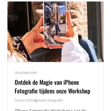
VOEDSEL
FOTOGRAFIE:
VOLG
EEN
INSPIRERENDE
CURSUS!
Cat
Uncategorized
Links
Ontdek de Magie van iPhone
Fotografie tijdens onze Workshop
04 juni 2026
by
kado-fotografie
iPhone Fotografie Workshop Leer de