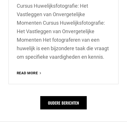
Cursus Huwelijksfotografie: Het
Vastleggen van Onvergetelijke
Momenten Cursus Huwelijksfotografie:
Het Vastleggen van Onvergetelijke
Momenten Het fotograferen van een
huwelijk is een bijzondere taak die vraagt
om specifieke vaardigheden en kennis.
ONTDEK
READ MORE
DE
MAGIE
VAN
HUWELIJKSFOTOGRAFIE:
Berichtnavigatie
OUDERE BERICHTEN
SCHRIJF
JE
IN
VOOR
EEN