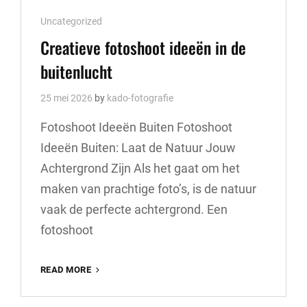
Cat
Uncategorized
Links
Creatieve fotoshoot ideeën in de
buitenlucht
25 mei 2026
by
kado-fotografie
Fotoshoot Ideeën Buiten Fotoshoot
Ideeën Buiten: Laat de Natuur Jouw
Achtergrond Zijn Als het gaat om het
maken van prachtige foto’s, is de natuur
vaak de perfecte achtergrond. Een
fotoshoot
CREATIEVE
READ MORE
FOTOSHOOT
IDEEËN