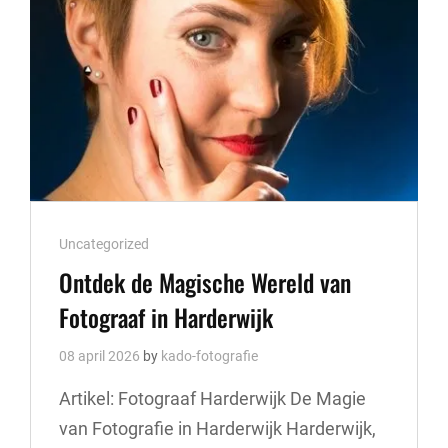
VAN
DEZE
FOTOGRAAF
Cat
Uncategorized
Links
Ontdek de Magische Wereld van
Fotograaf in Harderwijk
08 april 2026
by
kado-fotografie
Artikel: Fotograaf Harderwijk De Magie
van Fotografie in Harderwijk Harderwijk,