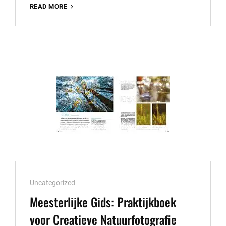
PRACHTIGE
READ MORE
BRUIDSFOTOGRAFIE
IN
BRABANT:
VANG
DE
MAGIE
VAN
JULLIE
GROTE
DAG
Cat
Uncategorized
Links
Meesterlijke Gids: Praktijkboek
voor Creatieve Natuurfotografie