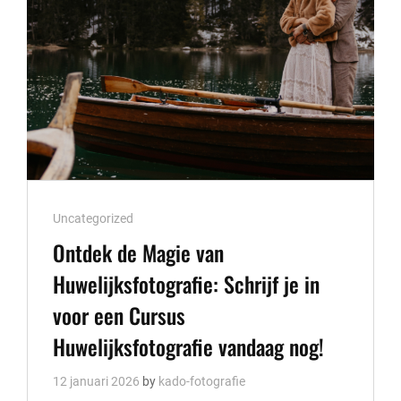
Cat
Uncategorized
Links
Ontdek de Magie van
Huwelijksfotografie: Schrijf je in
voor een Cursus
Huwelijksfotografie vandaag nog!
12 januari 2026
by
kado-fotografie