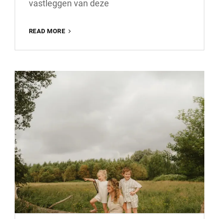
vastleggen van deze
HOEVEEL
READ MORE
KOST
EEN
FOTOGRAAF
VOOR
EEN
BRUILOFT?
ONTDEK
DE
TARIEVEN
HIER!