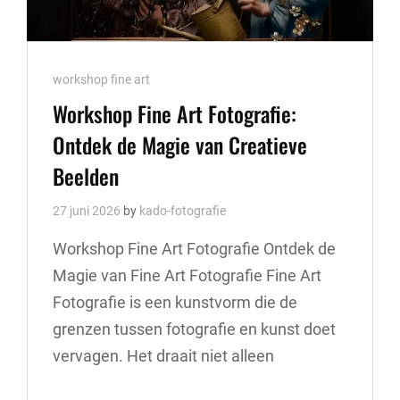
Cat
workshop fine art
Links
Workshop Fine Art Fotografie:
Ontdek de Magie van Creatieve
Beelden
27 juni 2026
by
kado-fotografie
Workshop Fine Art Fotografie Ontdek de
Magie van Fine Art Fotografie Fine Art
Fotografie is een kunstvorm die de
grenzen tussen fotografie en kunst doet
vervagen. Het draait niet alleen