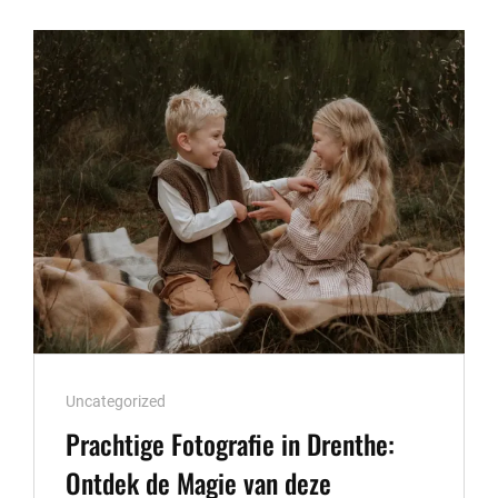
IN
DE
BUITENLUCHT
Cat
Uncategorized
Links
Prachtige Fotografie in Drenthe:
Ontdek de Magie van deze