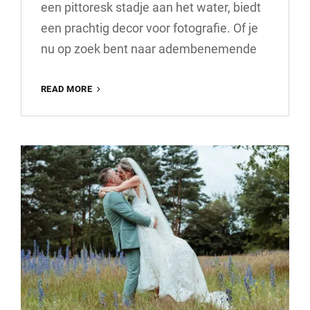
een pittoresk stadje aan het water, biedt
een prachtig decor voor fotografie. Of je
nu op zoek bent naar adembenemende
ONTDEK
READ MORE
DE
MAGISCHE
WERELD
VAN
FOTOGRAAF
IN
HARDERWIJK