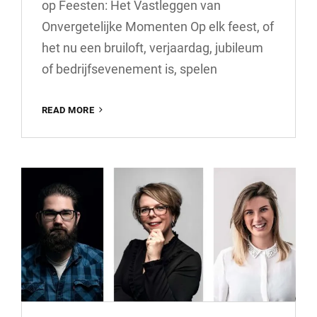
op Feesten: Het Vastleggen van
Onvergetelijke Momenten Op elk feest, of
het nu een bruiloft, verjaardag, jubileum
of bedrijfsevenement is, spelen
DE
READ MORE
MAGIE
VAN
FOTOGRAFIE
OP
FEESTEN:
HET
VASTLEGGEN
VAN
ONVERGETELIJKE
MOMENTEN