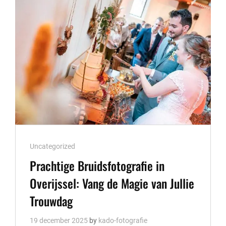
TROUWFOTO’S
Cat
Uncategorized
Links
Prachtige Bruidsfotografie in
Overijssel: Vang de Magie van Jullie
Trouwdag
19 december 2025
by
kado-fotografie