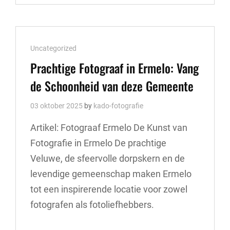
PORTRETFOTO’S
IN
UTRECHT:
MAAK
Cat
Uncategorized
INDRUK
MET
Links
Prachtige Fotograaf in Ermelo: Vang
JOUW
de Schoonheid van deze Gemeente
PROFIELFOTO
03 oktober 2025
by
kado-fotografie
Artikel: Fotograaf Ermelo De Kunst van
Fotografie in Ermelo De prachtige
Veluwe, de sfeervolle dorpskern en de
levendige gemeenschap maken Ermelo
tot een inspirerende locatie voor zowel
fotografen als fotoliefhebbers.