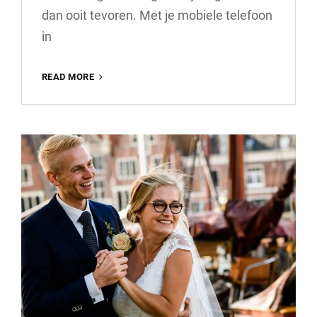
dan ooit tevoren. Met je mobiele telefoon
in
WORKSHOP
READ MORE
FOTOGRAFIE
MET
JE
MOBIELE
TELEFOON:
ONTDEK
DE
MAGIE
VAN
MOBIELE
BEELDEN