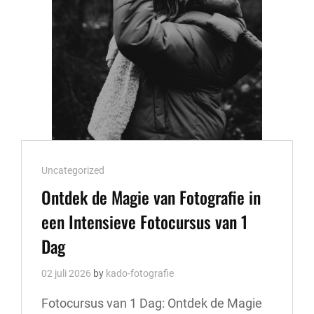
Cat
Uncategorized
Links
Ontdek de Magie van Fotografie in
een Intensieve Fotocursus van 1
Dag
02 juli 2026
by
kado-fotografie
Fotocursus van 1 Dag: Ontdek de Magie