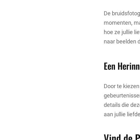
De bruidsfotog
momenten, maa
hoe ze jullie 
naar beelden d
Een Herinn
Door te kiezen 
gebeurtenissen
details die de
aan jullie liefd
Vind de P