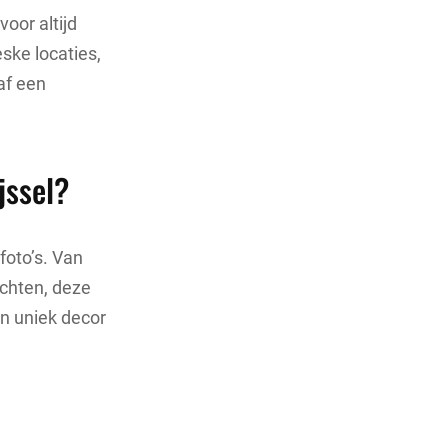
oor altijd
ske locaties,
aaf een
jssel?
foto’s. Van
ichten, deze
en uniek decor