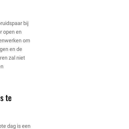
ruidspaar bij
or open en
amenwerken om
ngen en de
ren zal niet
en
s te
ote dag is een