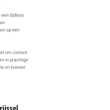
 een tijdloos
van
ggen op een
niet om contact
en in prachtige
ie en koester
rijssel