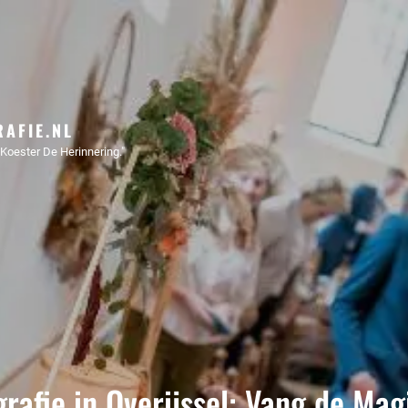
AFIE.NL
Koester De Herinnering."
rafie in Overijssel: Vang de Mag