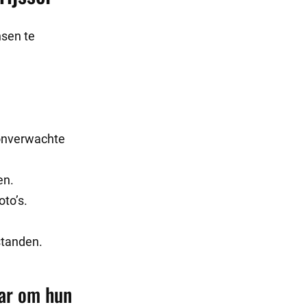
sen te
onverwachte
en.
to’s.
standen.
aar om hun