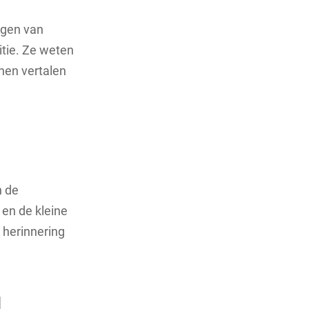
eggen van
tie. Ze weten
nnen vertalen
n de
 en de kleine
 herinnering
l