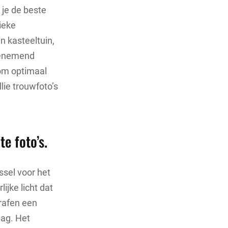
 je de beste
ieke
n kasteeltuin,
benemend
t om optimaal
lie trouwfoto’s
e foto’s.
jssel voor het
ijke licht dat
grafen een
dag. Het