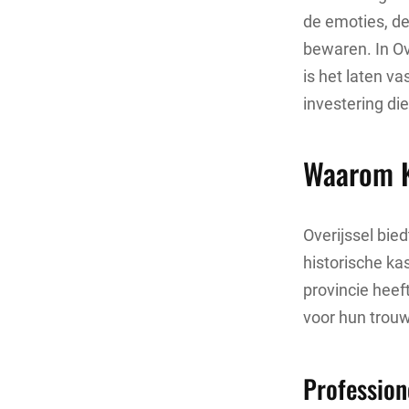
de emoties, de
bewaren. In Ov
is het laten va
investering di
Waarom Ki
Overijssel bie
historische ka
provincie heef
voor hun trou
Profession