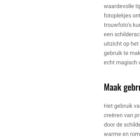
waardevolle ti
fotoplekjes o
trouwfoto’s ku
een schildera
uitzicht op het
gebruik te mak
echt magisch 
Maak gebru
Het gebruik van
creëren van pra
door de schild
warme en roman