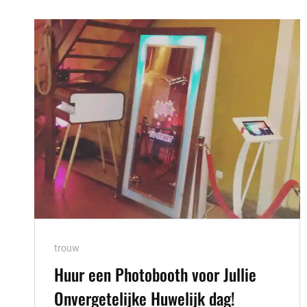
OP
JOUW
EVENEMENT!
Cat
trouw
Links
Huur een Photobooth voor Jullie
Onvergetelijke Huwelijk dag!