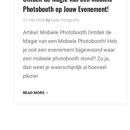
Photobooth op Jouw Evenement!
27 mei 2026
by
kado-fotografie
Artikel: Mobiele Photobooth Ontdek de
Magie van een Mobiele Photobooth! Heb
je ooit een evenement bijgewoond waar
een mobiele photobooth stond? Zo ja,
dan weet je waarschijnlijk al hoeveel
plezier
ONTDEK
READ MORE
DE
MAGIE
VAN
EEN
MOBIELE
PHOTOBOOTH