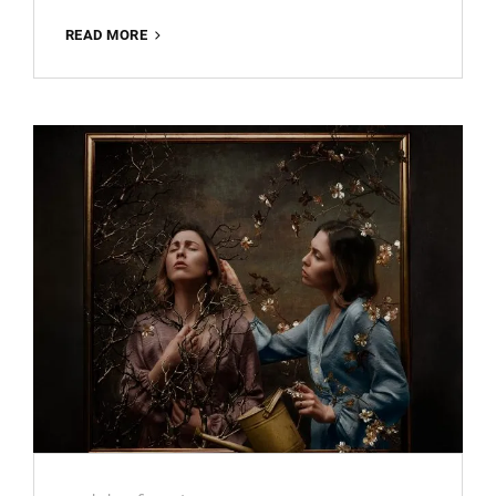
BETAALBAAR
READ MORE
FEESTPLEZIER:
GOEDKOPE
PHOTOBOOTH
HUREN