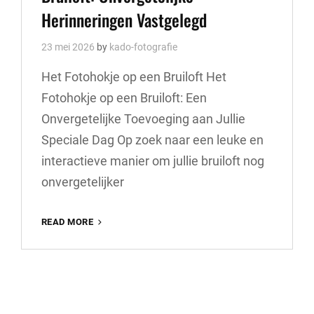
Herinneringen Vastgelegd
23 mei 2026
by
kado-fotografie
Het Fotohokje op een Bruiloft Het
Fotohokje op een Bruiloft: Een
Onvergetelijke Toevoeging aan Jullie
Speciale Dag Op zoek naar een leuke en
interactieve manier om jullie bruiloft nog
onvergetelijker
HET
READ MORE
MAGISCHE
FOTOHOKJE
OP
JULLIE
BRUILOFT:
ONVERGETELIJKE