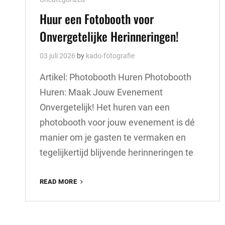
Links
Huur een Fotobooth voor
Onvergetelijke Herinneringen!
03 juli 2026
by
kado-fotografie
Artikel: Photobooth Huren Photobooth
Huren: Maak Jouw Evenement
Onvergetelijk! Het huren van een
photobooth voor jouw evenement is dé
manier om je gasten te vermaken en
tegelijkertijd blijvende herinneringen te
HUUR
READ MORE
EEN
FOTOBOOTH
VOOR
ONVERGETELIJKE