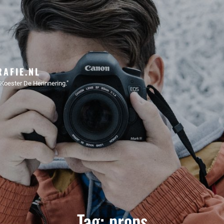
AFIE.NL
Koester De Herinnering."
Tag:
props