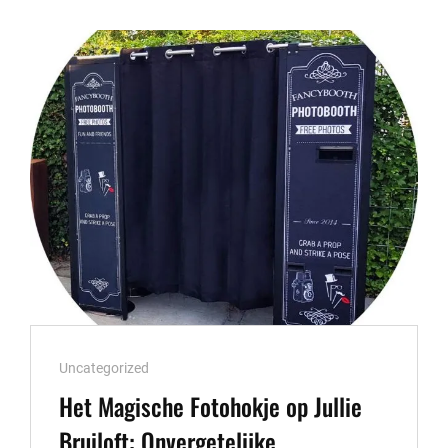
ONTDEK
DE
MAGIE
VAN
CREATIEVE
BEELDEN
Cat
Uncategorized
Links
Het Magische Fotohokje op Jullie
Bruiloft: Onvergetelijke