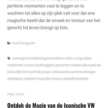
perfecte momenten vast te leggen en te
wachten tot alles op zijn plek valt voor dat ene
magische beeld dat de smaak en textuur van het
gerecht tot leven brengt op foto.
Categories
food fotografie
Tags,
achtergrond
belichtingstechnieken
chefs
composities
creativiteit
cursus
foodbloggers
gerechten
hoeken
kleurgebruik
natuurlijk licht
portfolio
props
restaurants
samenwerkingen
stylingtips
voedsel fotografie cursus
voedselfotografie
Berichtnavigatie
Previous
PREV POST
Post
Ontdek de Magie van de Iconische VW