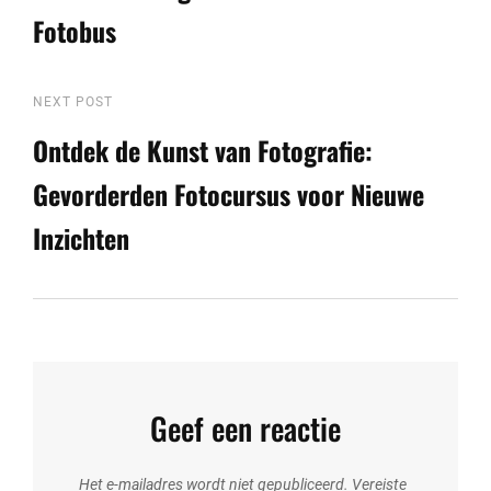
Fotobus
Next
NEXT POST
Post
Ontdek de Kunst van Fotografie:
Gevorderden Fotocursus voor Nieuwe
Inzichten
Geef een reactie
Het e-mailadres wordt niet gepubliceerd.
Vereiste