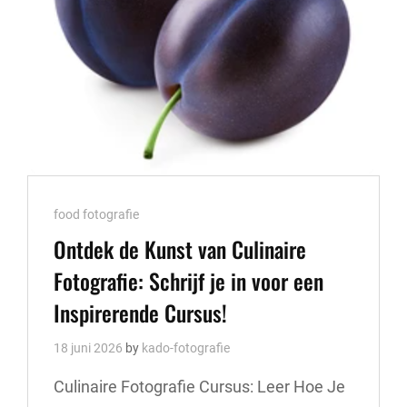
Cat
food fotografie
Links
Ontdek de Kunst van Culinaire
Fotografie: Schrijf je in voor een
Inspirerende Cursus!
18 juni 2026
by
kado-fotografie
Culinaire Fotografie Cursus: Leer Hoe Je