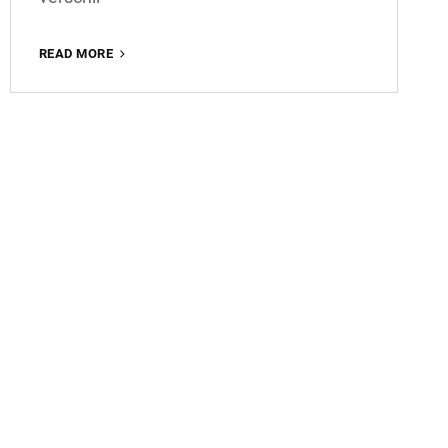
WORKSHOP
READ MORE
PRODUCTFOTOGRAFIE:
LEER
JOUW
PRODUCTEN
PROFESSIONEEL
VASTLEGGEN