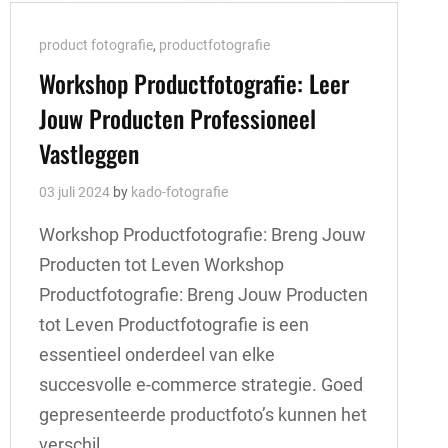
Cat
product fotografie
,
productfotografie
Links
Workshop Productfotografie: Leer
Jouw Producten Professioneel
Vastleggen
03 juli 2024
by
kado-fotografie
Workshop Productfotografie: Breng Jouw
Producten tot Leven Workshop
Productfotografie: Breng Jouw Producten
tot Leven Productfotografie is een
essentieel onderdeel van elke
succesvolle e-commerce strategie. Goed
gepresenteerde productfoto’s kunnen het
verschil