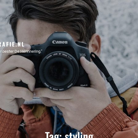
AFIE.NL
Koester De Herinnering."
Tag:
styling