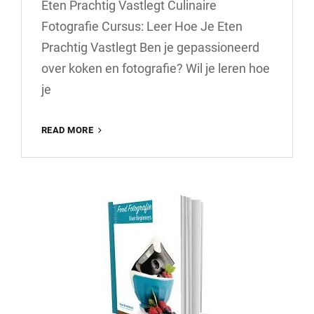
Eten Prachtig Vastlegt Culinaire
Fotografie Cursus: Leer Hoe Je Eten
Prachtig Vastlegt Ben je gepassioneerd
over koken en fotografie? Wil je leren hoe
je
ONTDEK
READ MORE
DE
KUNST
VAN
CULINAIRE
FOTOGRAFIE:
SCHRIJF
JE
IN
VOOR
EEN
INSPIRERENDE
CURSUS!