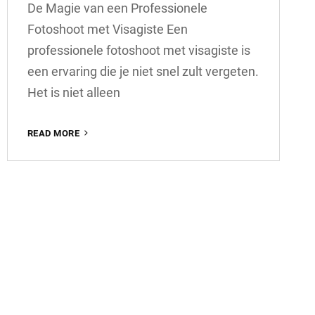
De Magie van een Professionele
Fotoshoot met Visagiste Een
professionele fotoshoot met visagiste is
een ervaring die je niet snel zult vergeten.
Het is niet alleen
DE
READ MORE
MAGIE
VAN
EEN
PROFESSIONELE
FOTOSHOOT
MET
VISAGISTE