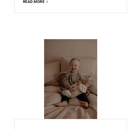
ONTDEK
READ MORE
DE
MAGIE
VAN
FOODFOTOGRAFIE
TIJDENS
ONZE
WORKSHOP