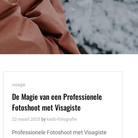
Cat
visagie
Links
De Magie van een Professionele
Fotoshoot met Visagiste
22 maart 2025
by
kado-fotografie
Professionele Fotoshoot met Visagiste