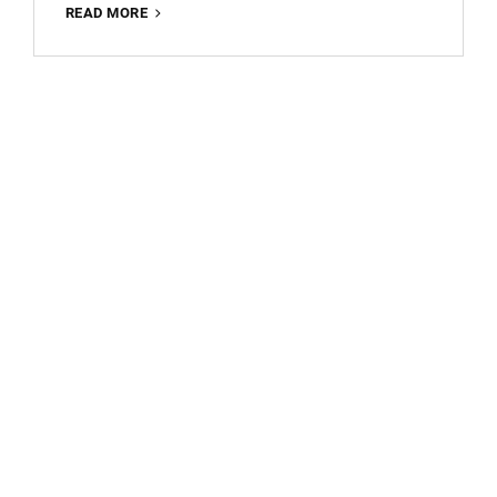
WORKSHOP
READ MORE
FOODFOTOGRAFIE:
LEER
JOUW
GERECHTEN
SMAKELIJK
VAST
TE
LEGGEN