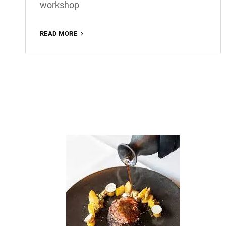
workshop
WORKSHOP
READ MORE
FASHION
FOTOGRAFIE:
ONTDEK
DE
MAGIE
VAN
MODEFOTOGRAFIE