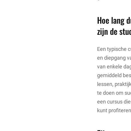
Hoe lang d
zijn de st
Een typische cu
en diepgang v
van enkele dag
gemiddeld bes
lessen, prakti
te doen om suc
een cursus die
kunt profiteren