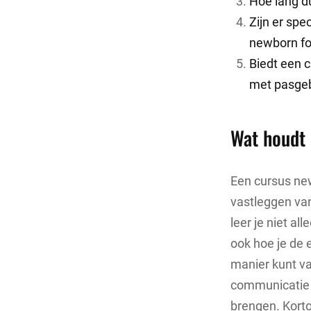
Hoe lang du
Zijn er spe
newborn fo
Biedt een c
met pasgeb
Wat houdt 
Een cursus new
vastleggen va
leer je niet al
ook hoe je de 
manier kunt v
communicatie 
brengen. Kort