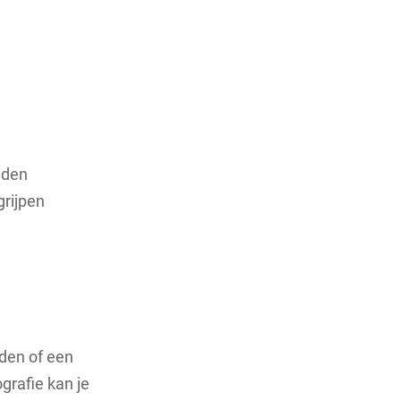
lden
rijpen
iden of een
grafie kan je