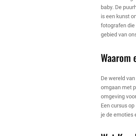
baby. De puurh
is een kunst o
fotografen die 
gebied van on
Waarom e
De wereld van 
omgaan met pa
omgeving voor 
Een cursus op d
je de emoties 