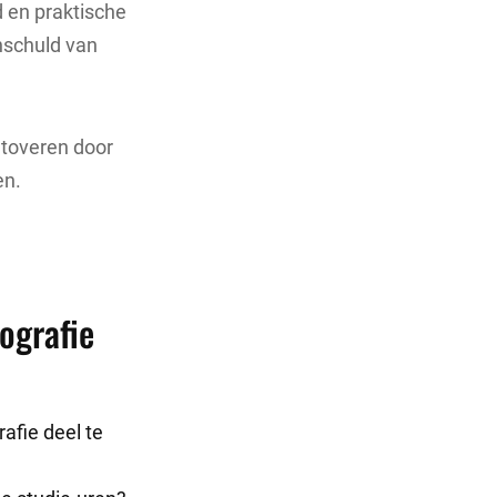
d en praktische
nschuld van
etoveren door
en.
ografie
afie deel te