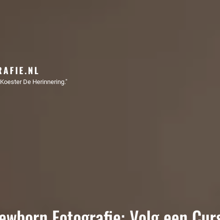
AFIE.NL
Koester De Herinnering."
wborn Fotografie: Volg een Cur