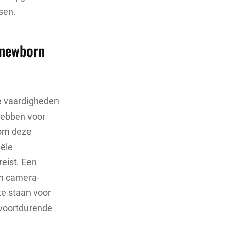
sen.
 newborn
e vaardigheden
 hebben voor
 om deze
ële
eist. Een
en camera-
te staan voor
 voortdurende