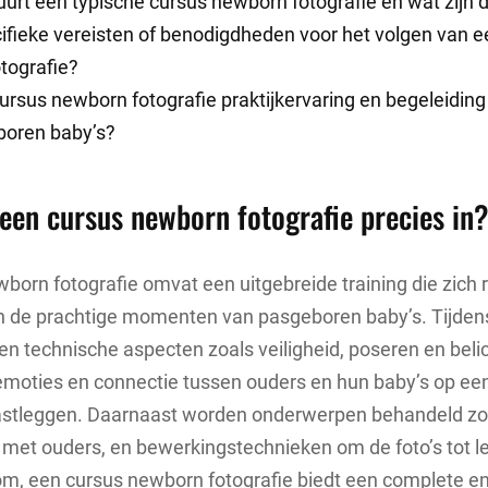
urt een typische cursus newborn fotografie en wat zijn 
cifieke vereisten of benodigdheden voor het volgen van 
tografie?
ursus newborn fotografie praktijkervaring en begeleiding
oren baby’s?
een cursus newborn fotografie precies in
born fotografie omvat een uitgebreide training die zich r
n de prachtige momenten van pasgeboren baby’s. Tijden
leen technische aspecten zoals veiligheid, poseren en beli
emoties en connectie tussen ouders en hun baby’s op ee
astleggen. Daarnaast worden onderwerpen behandeld zoal
met ouders, en bewerkingstechnieken om de foto’s tot l
om, een cursus newborn fotografie biedt een complete e