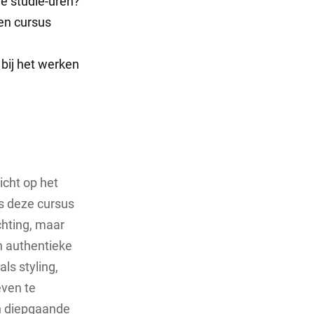
de studie-uren?
een cursus
 bij het werken
?
icht op het
s deze cursus
chting, maar
n authentieke
s styling,
even te
n diepgaande