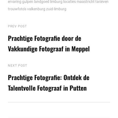
ervaring
gulpen
landgoed
limburg
locaties
maastricht
tarieven
trouwfoto's
valkenburg
zuid-limburg
Berichtnavigatie
Previous
PREV POST
Post
Prachtige Fotografie door de
Vakkundige Fotograaf in Meppel
Next
NEXT POST
Post
Prachtige Fotografie: Ontdek de
Talentvolle Fotograaf in Putten