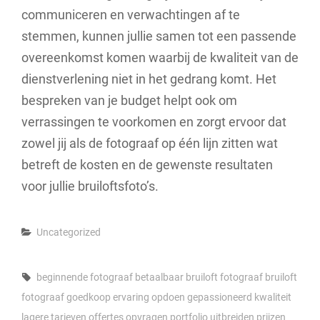
communiceren en verwachtingen af te
stemmen, kunnen jullie samen tot een passende
overeenkomst komen waarbij de kwaliteit van de
dienstverlening niet in het gedrang komt. Het
bespreken van je budget helpt ook om
verrassingen te voorkomen en zorgt ervoor dat
zowel jij als de fotograaf op één lijn zitten wat
betreft de kosten en de gewenste resultaten
voor jullie bruiloftsfoto’s.
Categories
Uncategorized
Tags,
beginnende fotograaf
betaalbaar
bruiloft fotograaf
bruiloft
fotograaf goedkoop
ervaring opdoen
gepassioneerd
kwaliteit
lagere tarieven
offertes opvragen
portfolio uitbreiden
prijzen