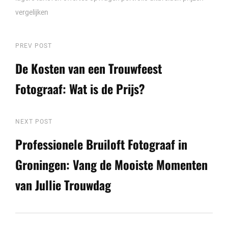
vergelijken
Berichtnavigatie
Previous
PREV POST
Post
De Kosten van een Trouwfeest
Fotograaf: Wat is de Prijs?
Next
NEXT POST
Post
Professionele Bruiloft Fotograaf in
Groningen: Vang de Mooiste Momenten
van Jullie Trouwdag