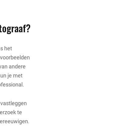
tograaf?
s het
m voorbeelden
 van andere
kun je met
fessional.
 vastleggen
derzoek te
d vereeuwigen.