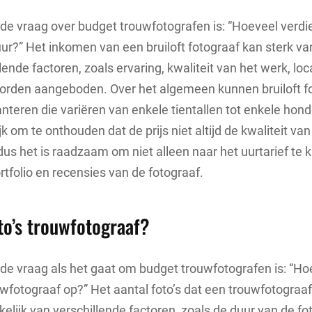
de vraag over budget trouwfotografen is: “Hoeveel verdie
uur?” Het inkomen van een bruiloft fotograaf kan sterk va
lende factoren, zoals ervaring, kwaliteit van het werk, loc
worden aangeboden. Over het algemeen kunnen bruiloft f
anteren die variëren van enkele tientallen tot enkele hond
jk om te onthouden dat de prijs niet altijd de kwaliteit va
dus het is raadzaam om niet alleen naar het uurtarief te k
rtfolio en recensies van de fotograaf.
to’s trouwfotograaf?
de vraag als het gaat om budget trouwfotografen is: “Hoe
uwfotograaf op?” Het aantal foto’s dat een trouwfotograaf 
kelijk van verschillende factoren, zoals de duur van de fo