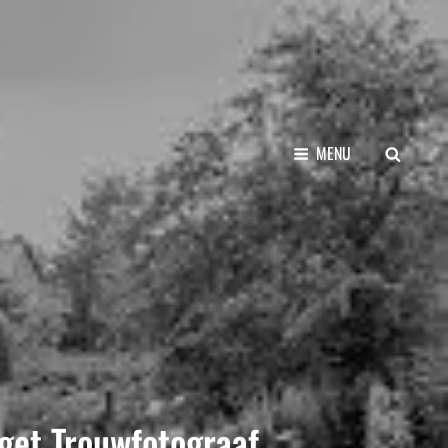
SEARCH
MENU
get Trouwfotograaf