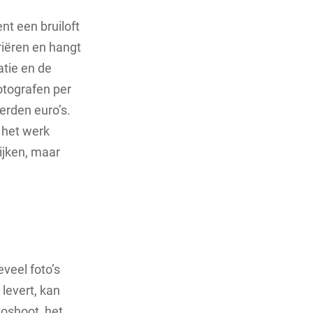
nt een bruiloft
riëren en hangt
atie en de
otografen per
erden euro’s.
n het werk
ijken, maar
veel foto’s
levert, kan
toshoot, het