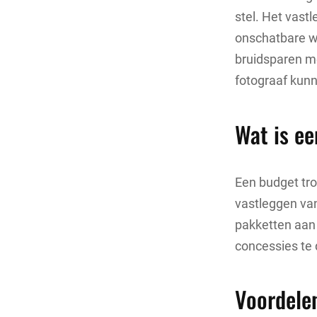
stel. Het vast
onschatbare wa
bruidsparen me
fotograaf kunn
Wat is e
Een budget tro
vastleggen van
pakketten aan 
concessies te 
Voordele