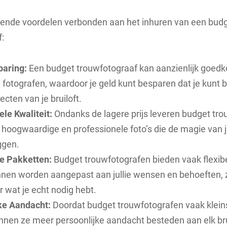
illende voordelen verbonden aan het inhuren van een bud
:
aring:
Een budget trouwfotograaf kan aanzienlijk goedko
e fotografen, waardoor je geld kunt besparen dat je kunt
cten van je bruiloft.
le Kwaliteit:
Ondanks de lagere prijs leveren budget tr
hoogwaardige en professionele foto’s die de magie van ju
ggen.
e Pakketten:
Budget trouwfotografen bieden vaak flexib
nnen worden aangepast aan jullie wensen en behoeften, z
r wat je echt nodig hebt.
ke Aandacht:
Doordat budget trouwfotografen vaak klein
nnen ze meer persoonlijke aandacht besteden aan elk br