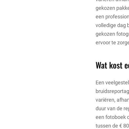
gekozen pakket
een profession
volledige dag 
gekozen fotogr
ervoor te zorg
Wat kost e
Een veelgestel
bruidsreporta
variëren, afha
duur van de re
een fotoboek o
tussen de € 80