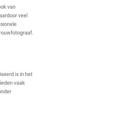
ook van
waardoor veel
ssionele
trouwfotograaf.
seerd is in het
bieden vaak
onder