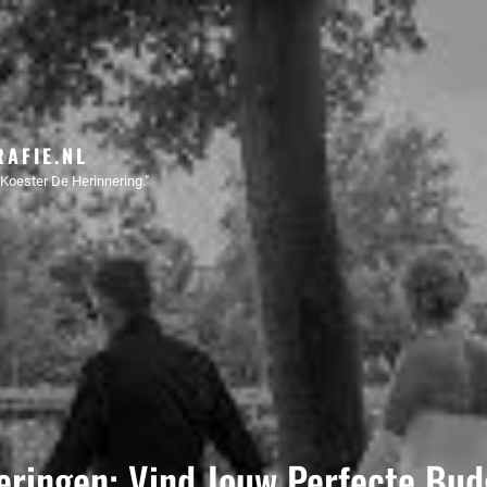
AFIE.NL
Koester De Herinnering."
eringen: Vind Jouw Perfecte Bud