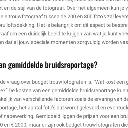
 en de stijl van de fotograaf. Over het algemeen kun je
ele trouwfotograaf tussen de 200 en 800 foto’s zal lever
bruiloftsdekking. Het is belangrijk om dit aspect te bespr
aaf om een duidelijk beeld te krijgen van wat je kunt ve
en dat al jouw speciale momenten zorgvuldig worden vas
en gemiddelde bruidsreportage?
de vraag over budget trouwfotografen is: “Wat kost een
ge?” De kosten van een gemiddelde bruidsreportage kunn
nkelijk van verschillende factoren zoals de ervaring van d
portage, het aantal foto’s dat wordt geleverd en eventuele
f nabewerking. Gemiddeld liggen de prijzen voor een br
0 en € 2000, maar er zijn ook budget trouwfotografen di