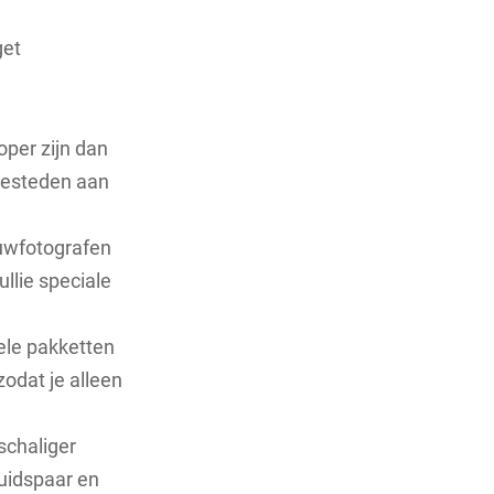
get
per zijn dan
 besteden aan
ouwfotografen
llie speciale
ele pakketten
odat je alleen
schaliger
uidspaar en