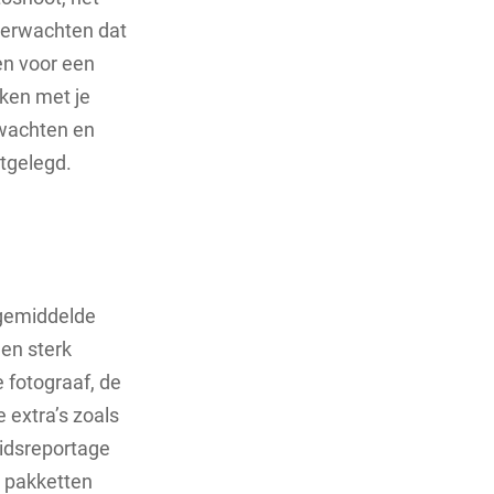
 verwachten dat
en voor een
eken met je
rwachten en
tgelegd.
 gemiddelde
en sterk
e fotograaf, de
 extra’s zoals
uidsreportage
e pakketten