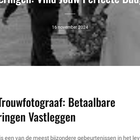
16 november 2024
Trouwfotograaf: Betaalbare
ringen Vastleggen
s een van de meest bijzondere gebeurtenissen in het le