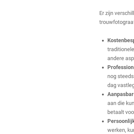
Er zijn versch
trouwfotograaf
Kostenbesp
traditionel
andere aspe
Professione
nog steeds 
dag vastle
Aanpasbar
aan die ku
betaalt voo
Persoonlij
werken, ku