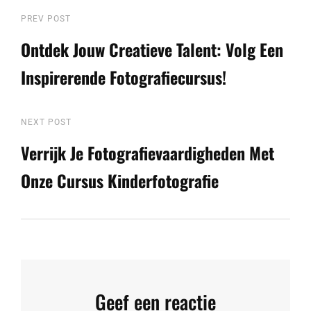
Berichtnavigatie
Previous
PREV POST
Post
Ontdek Jouw Creatieve Talent: Volg Een
Inspirerende Fotografiecursus!
Next
NEXT POST
Post
Verrijk Je Fotografievaardigheden Met
Onze Cursus Kinderfotografie
Geef een reactie