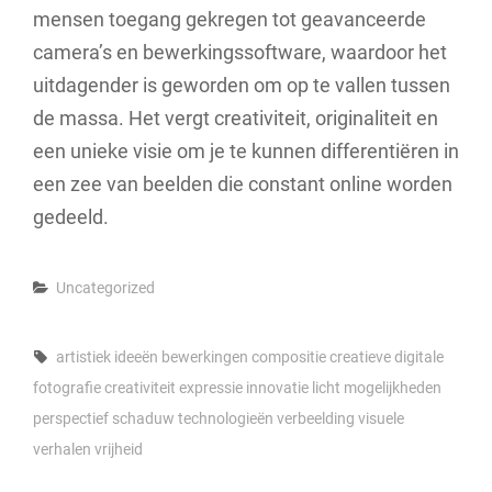
mensen toegang gekregen tot geavanceerde
camera’s en bewerkingssoftware, waardoor het
uitdagender is geworden om op te vallen tussen
de massa. Het vergt creativiteit, originaliteit en
een unieke visie om je te kunnen differentiëren in
een zee van beelden die constant online worden
gedeeld.
Categories
Uncategorized
Tags,
artistiek ideeën
bewerkingen
compositie
creatieve digitale
fotografie
creativiteit
expressie
innovatie
licht
mogelijkheden
perspectief
schaduw
technologieën
verbeelding
visuele
verhalen
vrijheid