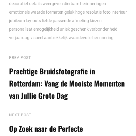
decoratief
details weergeven
dierbare herinneringen
emotionele waarde
formaten
geluk
hoge resolutie foto
interieur
jubileum
lay-outs
liefde
passende afmeting kiezen
personalisatiemogelijkheid
uniek geschenk
verbondenheid
verjaardag
visueel aantrekkelijk
waardevolle herinnering
Berichtnavigatie
Previous
PREV POST
Post
Prachtige Bruidsfotografie in
Rotterdam: Vang de Mooiste Momenten
van Jullie Grote Dag
Next
NEXT POST
Post
Op Zoek naar de Perfecte