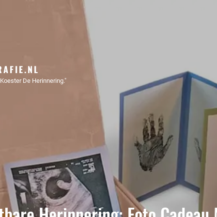
AFIE.NL
Koester De Herinnering."
stbare Herinnering: Foto Cadeau