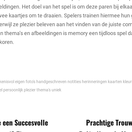
eldingen. Het doel van het spel is om deze paren bij elka
wee kaartjes om te draaien. Spelers trainen hiermee hu
terwijl ze plezier beleven aan het vinden van de juiste co
an thema’s en afbeeldingen is memory een tijdloos spel d
koren.
kenisvol
eigen
foto's
handgeschreven notities
herinneringen
kaarten
kleu
el
persoonlijk
plezier
thema's
uniek
vigatie
 een Succesvolle
Prachtige Trouw