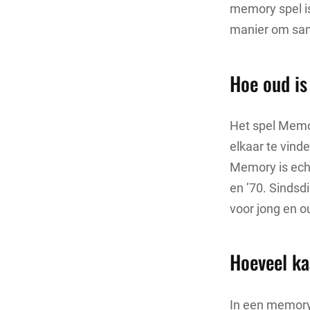
memory spel is
manier om same
Hoe oud i
Het spel Memor
elkaar te vinde
Memory is echt
en ’70. Sindsd
voor jong en o
Hoeveel ka
In een memory