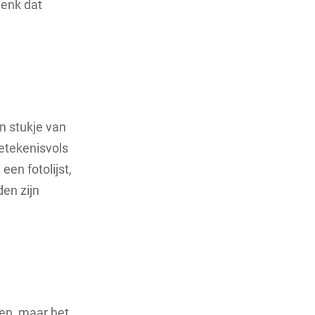
henk dat
n stukje van
betekenisvols
een fotolijst,
en zijn
en, maar het