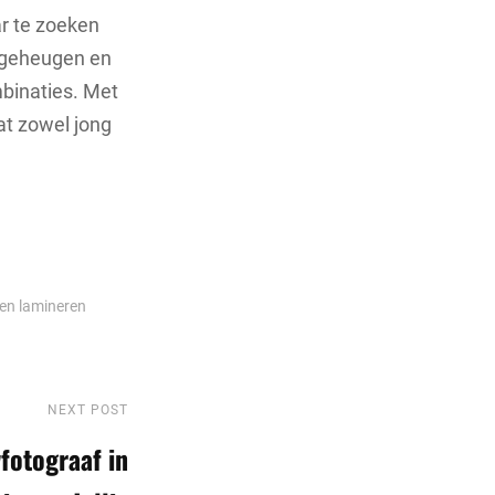
ar te zoeken
n geheugen en
mbinaties. Met
at zowel jong
ren
lamineren
NEXT POST
Next
Post
fotograaf in