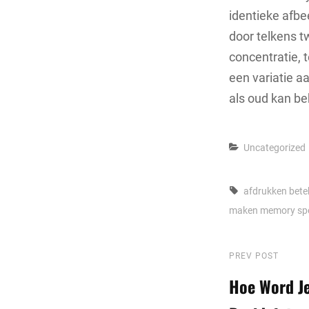
identieke afbe
door telkens t
concentratie, 
een variatie a
als oud kan be
Categories
Uncategorized
Tags,
afdrukken
bete
maken
memory sp
Berichtna
Previous
PREV POST
Post
Hoe Word Je