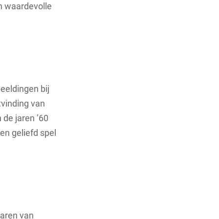
en waardevolle
eeldingen bij
itvinding van
 de jaren ’60
en geliefd spel
paren van