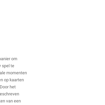
manier om
 spel te
eciale momenten
en op kaarten
 Door het
dgeschreven
ken van een