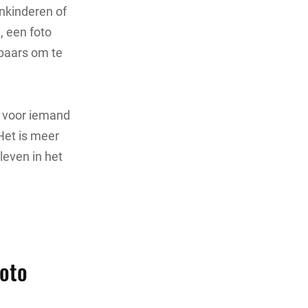
inkinderen of
, een foto
stbaars om te
k voor iemand
Het is meer
tleven in het
foto