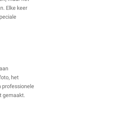
n. Elke keer
peciale
raan
oto, het
n professionele
at gemaakt.