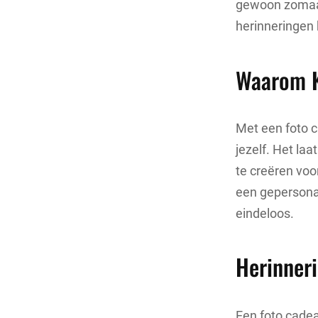
gewoon zomaar 
herinneringen 
Waarom K
Met een foto c
jezelf. Het la
te creëren voo
een gepersonal
eindeloos.
Herinner
Een foto cadea