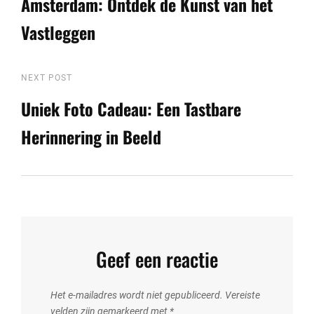
Amsterdam: Ontdek de Kunst van het
Vastleggen
Next
NEXT POST
Post
Uniek Foto Cadeau: Een Tastbare
Herinnering in Beeld
Geef een reactie
Het e-mailadres wordt niet gepubliceerd.
Vereiste
velden zijn gemarkeerd met
*