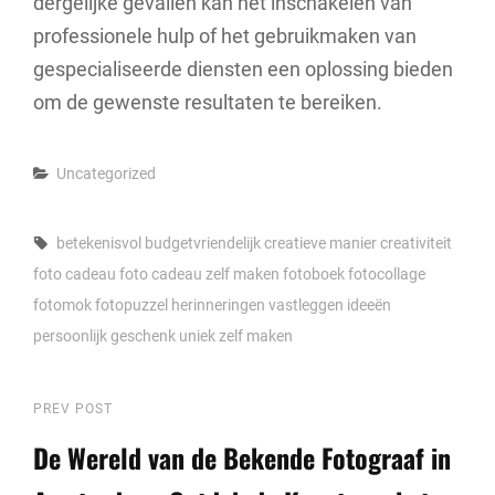
dergelijke gevallen kan het inschakelen van
professionele hulp of het gebruikmaken van
gespecialiseerde diensten een oplossing bieden
om de gewenste resultaten te bereiken.
Categories
Uncategorized
Tags,
betekenisvol
budgetvriendelijk
creatieve manier
creativiteit
foto cadeau
foto cadeau zelf maken
fotoboek
fotocollage
fotomok
fotopuzzel
herinneringen vastleggen
ideeën
persoonlijk geschenk
uniek
zelf maken
Berichtnavigatie
Previous
PREV POST
Post
De Wereld van de Bekende Fotograaf in