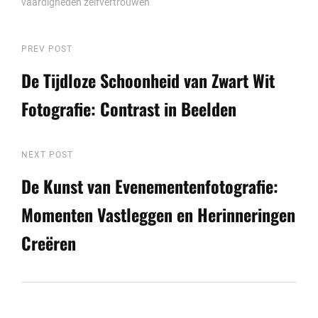
vaardigheden
zelfvertrouwen
Berichtnavigatie
Previous
PREV POST
Post
De Tijdloze Schoonheid van Zwart Wit
Fotografie: Contrast in Beelden
Next
NEXT POST
Post
De Kunst van Evenementenfotografie:
Momenten Vastleggen en Herinneringen
Creëren