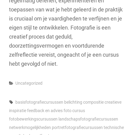
regelmatig oefenen, experimenteren en
toepassen van wat je hebt geleerd in de praktijk
is cruciaal om je vaardigheden te verfijnen en je
eigen stijl te ontwikkelen. Fotografie is een
creatief proces dat geduld,
doorzettingsvermogen en voortdurende
zelfreflectie vereist, ongeacht of je een cursus
hebt gevolgd of niet.
Categories
Uncategorized
Tags,
basisfotografiecursussen
belichting
compositie
creatieve
inspiratie
feedback en advies
foto cursus
fotobewerkingscursussen
landschapsfotografiecursussen
netwerkmogelijkheden
portretfotografiecursussen
technische